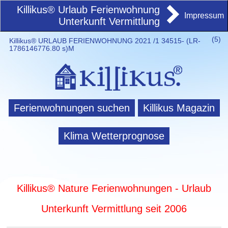
Killikus® Urlaub Ferienwohnung
Impressum
Unterkunft Vermittlung
(
5)
Killikus® URLAUB FERIENWOHNUNG 2021 /1 34515- (LR-
1786146776.80 s)M
Ferienwohnungen suchen
Killikus Magazin
Klima Wetterprognose
Killikus® Nature Ferienwohnungen - Urlaub
Unterkunft Vermittlung seit 2006