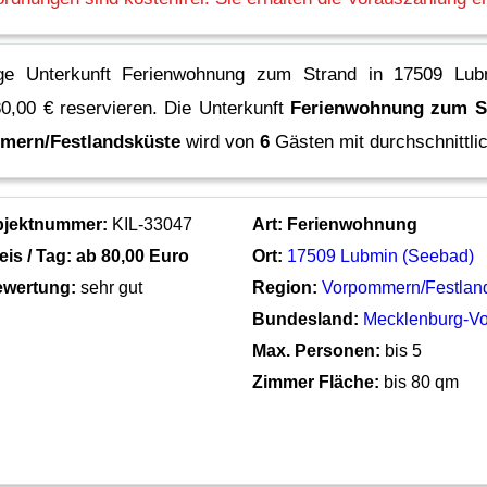
ige Unterkunft Ferienwohnung zum Strand in 17509 Lub
80,00 € reservieren.
Die Unterkunft
Ferienwohnung zum S
mern/Festlandsküste
wird von
6
Gästen mit durchschnittli
bjektnummer:
KIL-33047
Art:
Ferienwohnung
eis / Tag: ab
80,00 Euro
Ort:
17509 Lubmin (Seebad)
wertung:
sehr gut
Region:
Vorpommern/Festlan
Bundesland:
Mecklenburg-V
Max. Personen:
bis 5
Zimmer Fläche:
bis 80 qm