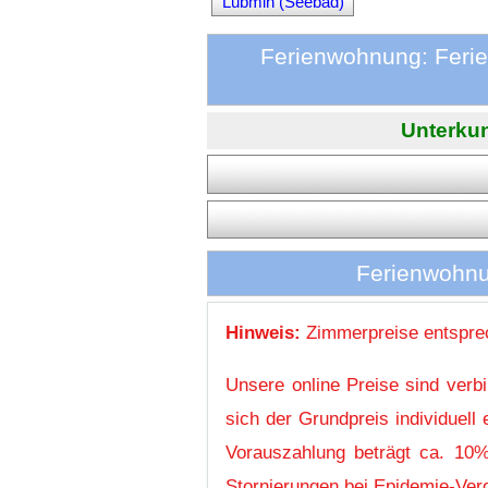
Lubmin (Seebad)
Ferienwohnung: Feri
Unterkun
Ferienwohnu
Hinweis:
Zimmerpreise entsprec
Unsere online Preise sind verb
sich der Grundpreis individuel
Vorauszahlung beträgt ca. 10%
Stornierungen bei Epidemie-Vero