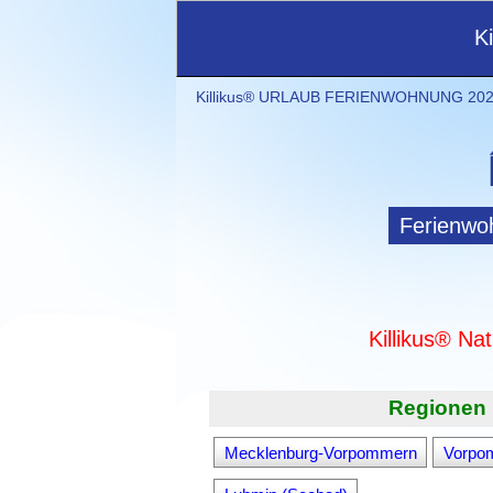
K
Killikus® URLAUB FERIENWOHNUNG 2021
Ferienwo
Killikus® Na
Regionen 
Mecklenburg-Vorpommern
Vorpo