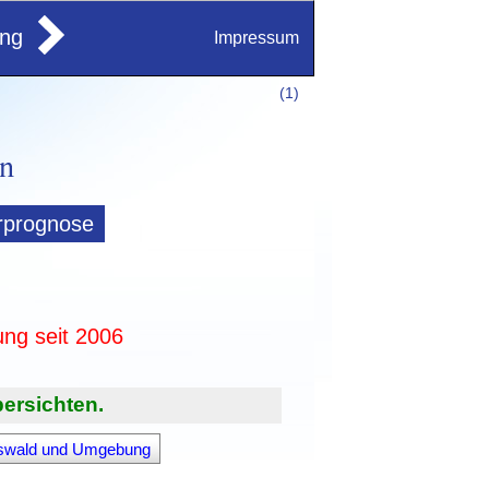
ung
Impressum
(
1)
rprognose
ung seit 2006
ersichten.
fswald und Umgebung