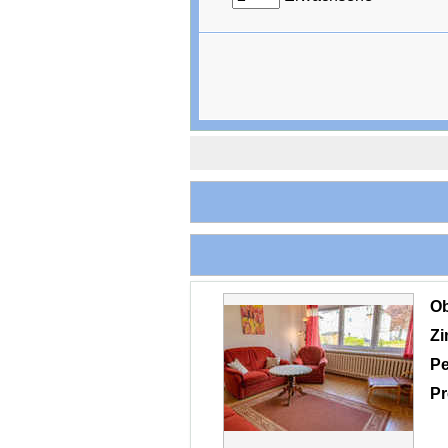
O
Z
Pe
Pr