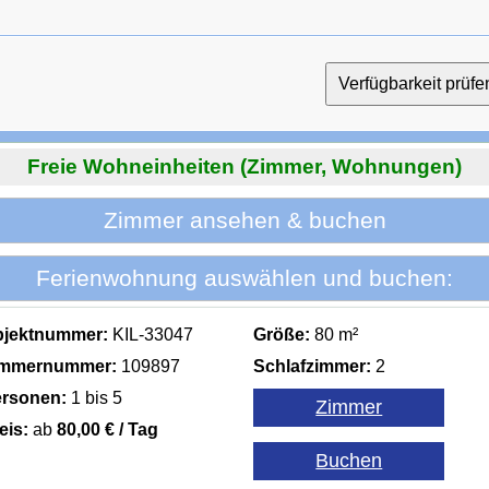
Freie Wohneinheiten (Zimmer, Wohnungen)
Zimmer ansehen & buchen
Ferienwohnung auswählen und buchen:
bjektnummer:
KIL-33047
Größe:
80 m²
immernummer:
109897
Schlafzimmer:
2
rsonen:
1 bis 5
eis:
ab
80,00 € / Tag