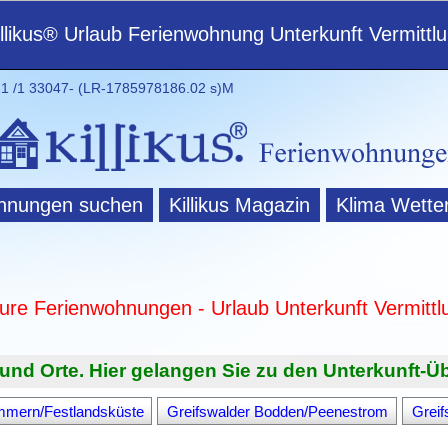
illikus® Urlaub Ferienwohnung Unterkunft Vermittl
 /1 33047- (LR-1785978186.02 s)M
hnungen suchen
Killikus Magazin
Klima Wette
ture Ferienwohnungen - Urlaub Unterkunft Vermittl
und Orte. Hier gelangen Sie zu den Unterkunft-Üb
mmern/Festlandsküste
Greifswalder Bodden/Peenestrom
Grei