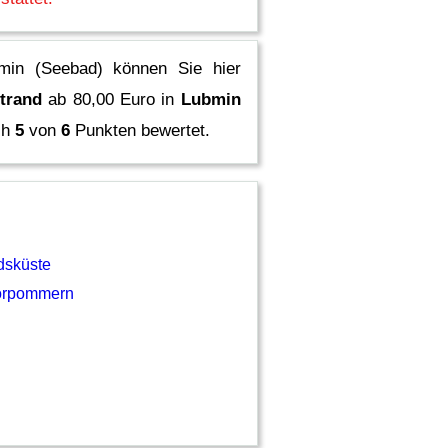
min (Seebad) können Sie hier
trand
ab 80,00 Euro in
Lubmin
ch
5
von
6
Punkten bewertet.
dsküste
orpommern