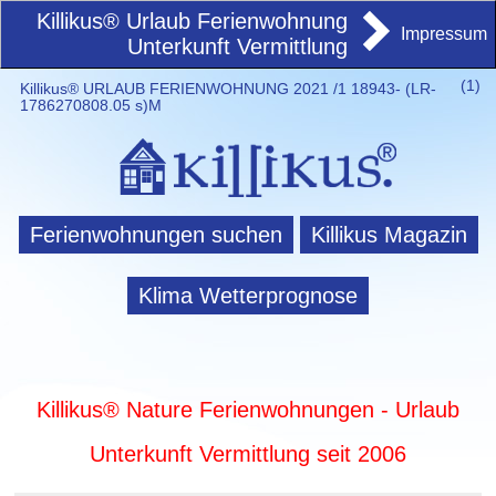
Killikus® Urlaub Ferienwohnung
Impressum
Unterkunft Vermittlung
(
1)
Killikus® URLAUB FERIENWOHNUNG 2021 /1 18943- (LR-
1786270808.05 s)M
Ferienwohnungen suchen
Killikus Magazin
Klima Wetterprognose
Killikus® Nature Ferienwohnungen - Urlaub
Unterkunft Vermittlung seit 2006