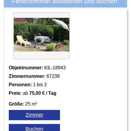
Ferienzimmer auswählen und buchen:
Objektnummer:
KIL-18943
Zimmernummer:
67238
Personen:
1 bis 2
Preis:
ab
75,00 € / Tag
Größe:
25 m²