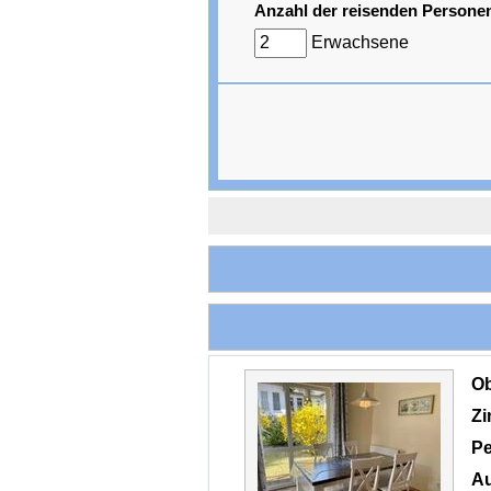
Anzahl der reisenden Persone
Erwachsene
O
Z
Pe
Au