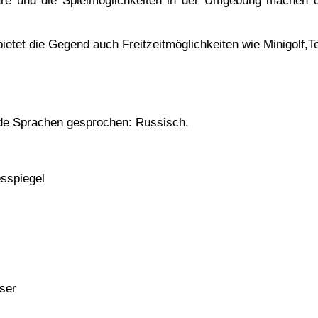
äre und die Spielmöglichkeiten in der Umgebung machen di
et die Gegend auch Freitzeitmöglichkeiten wie Minigolf,Te
nde Sprachen gesprochen: Russisch.
sspiegel
ser