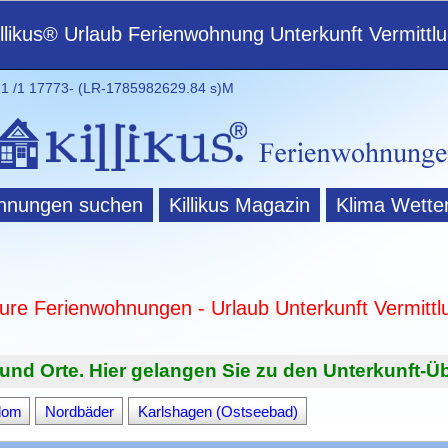
illikus® Urlaub Ferienwohnung Unterkunft Vermittl
 /1 17773- (LR-1785982629.84 s)M
hnungen suchen
Killikus Magazin
Klima Wette
ture Ferienwohnungen - Urlaub Unterkunft Vermittl
und Orte. Hier gelangen Sie zu den Unterkunft-Üb
dom
Nordbäder
Karlshagen (Ostseebad)