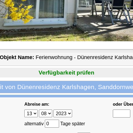
Objekt Name:
Ferienwohnung - Dünenresidenz Karlsh
Verfügbarkeit prüfen
it von Dünenresidenz Karlshagen, Sanddornwe
Abreise am:
oder Übe
alternativ
Tage später