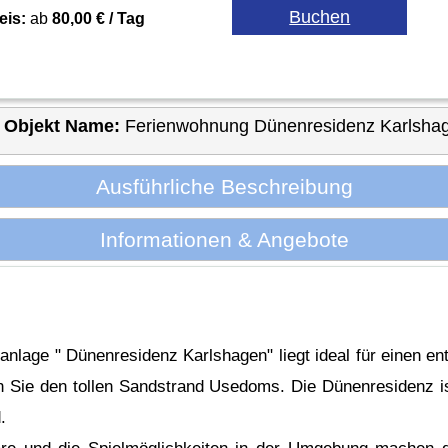
eis:
ab
80,00 € / Tag
Objekt Name:
Ferienwohnung Dünenresidenz Karlsha
Ausführliche Beschreibung
Informationen & Angebote
enanlage " Dünenresidenz Karlshagen" liegt ideal für einen e
n Sie den tollen Sandstrand Usedoms. Die Dünenresidenz i
d.