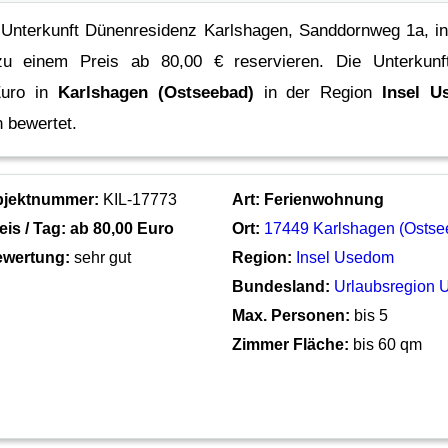
e Unterkunft Dünenresidenz Karlshagen, Sanddornweg 1a, i
 zu einem Preis ab 80,00 € reservieren.
Die Unterkun
uro in
Karlshagen (Ostseebad)
in der Region
Insel 
 bewertet.
bjektnummer:
KIL-17773
Art:
Ferienwohnung
eis / Tag: ab
80,00 Euro
Ort:
17449 Karlshagen (Ostse
wertung:
sehr gut
Region:
Insel Usedom
Bundesland:
Urlaubsregion
Max. Personen:
bis 5
Zimmer Fläche:
bis 60 qm