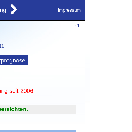
ung
Impressum
(
4)
rprognose
ung seit 2006
ersichten.