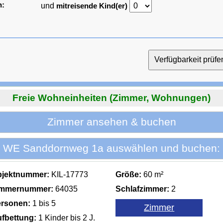
n:
und
mitreisende Kind(er)
Freie Wohneinheiten (Zimmer, Wohnungen)
Zimmer ansehen & buchen
WE Sanddornweg 1a auswählen und buchen:
bjektnummer:
KIL-17773
Größe:
60 m²
immernummer:
64035
Schlafzimmer:
2
rsonen:
1 bis 5
fbettung:
1 Kinder bis 2 J.