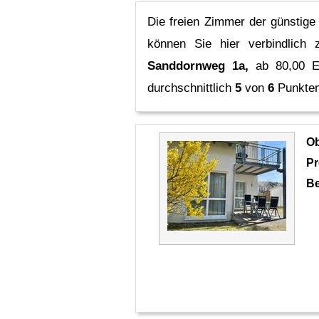
Die freien Zimmer der günstig
können Sie hier verbindlich
Sanddornweg 1a,
ab 80,00 E
durchschnittlich
5
von
6
Punkten
O
Pr
Be