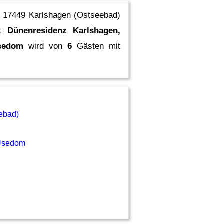
n 17449 Karlshagen (Ostseebad)
ft
Dünenresidenz Karlshagen,
Usedom
wird von
6
Gästen mit
ebad)
 Usedom