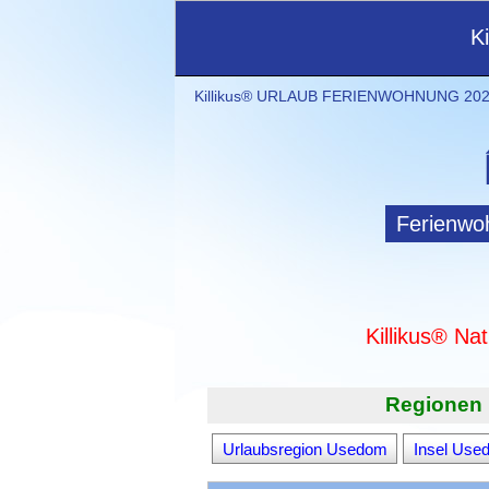
K
Killikus® URLAUB FERIENWOHNUNG 2021
Ferienwo
Killikus® Na
Regionen 
Urlaubsregion Usedom
Insel Use