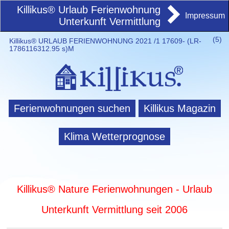
Killikus® Urlaub Ferienwohnung
Impressum
Unterkunft Vermittlung
(
5)
Killikus® URLAUB FERIENWOHNUNG 2021 /1 17609- (LR-
1786116312.95 s)M
Ferienwohnungen suchen
Killikus Magazin
Klima Wetterprognose
Killikus® Nature Ferienwohnungen - Urlaub
Unterkunft Vermittlung seit 2006