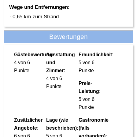
Wege und Entfernungen:
· 0,65 km zum Strand
Bewertungen
Gästebewertung:
Ausstattung
Freundlichkeit:
4 von 6
und
5 von 6
Punkte
Zimmer:
Punkte
4 von 6
Preis-
Punkte
Leistung:
5 von 6
Punkte
Zusätzlicher
Lage (wie
Gastronomie
Angebote:
beschrieben):
(falls
6 von 6
5 von 6
vorhanden):