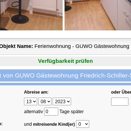
Objekt Name:
Ferienwohnung - GUWO Gästewohnung Fri
Verfügbarkeit prüfen
t von GUWO Gästewohnung Friedrich-Schiller-S
Abreise am:
oder Übe
alternativ
Tage später
n:
und
mitreisende Kind(er)