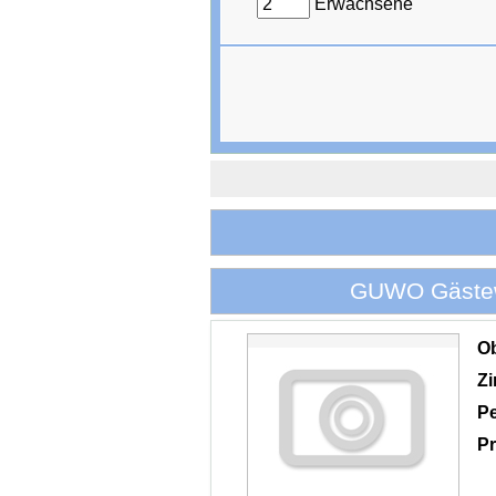
Erwachsene
GUWO Gästewo
O
Z
P
Pr