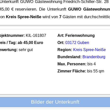
 Unterkunft GUWO Gästewohnung Friedrich-Schiller-Str. 28
45,00 € reservieren.
Die Unterkunft
GUWO Gästewohnung F
ion
Kreis Spree-Neiße
wird von
7
Gästen mit durchschnittl
bjektnummer:
KIL-161807
Art:
Ferienwohnung
eis / Tag: ab
45,00 Euro
Ort:
03172 Guben
ewertung:
sehr gut
Region:
Kreis Spree-Neiße
Bundesland:
Brandenburg
Max. Personen:
bis 4
Zimmer Fläche:
bis 55 qm
Bilder der Unterkunft