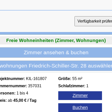
Freie Wohneinheiten (Zimmer, Wohnungen)
Zimmer ansehen & buchen
hnungen Friedrich-Schiller-Str. 28 auswähle
bjektnummer:
KIL-161807
Größe:
55 m²
immernummer:
357031
Schlafzimmer:
1
ersonen:
1 bis 4
eis:
ab
45,00 € / Tag