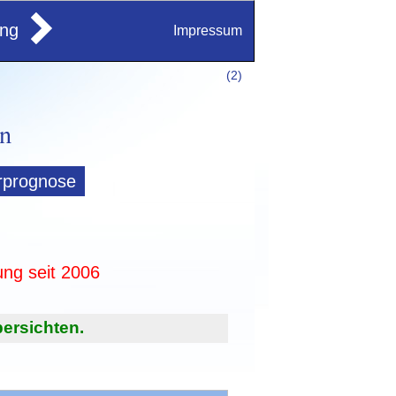
ung
Impressum
(
2)
rprognose
ung seit 2006
ersichten.