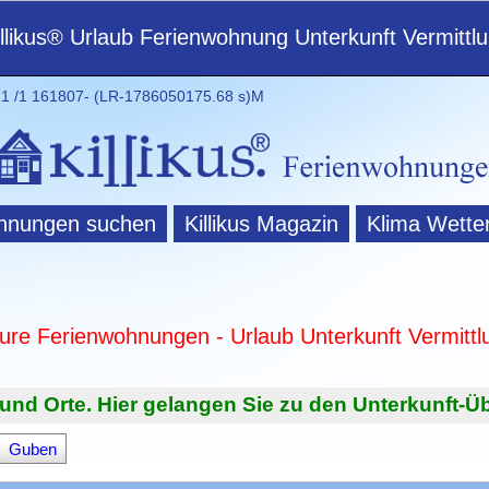
illikus® Urlaub Ferienwohnung Unterkunft Vermittl
 /1 161807- (LR-1786050175.68 s)M
hnungen suchen
Killikus Magazin
Klima Wette
ture Ferienwohnungen - Urlaub Unterkunft Vermittl
und Orte. Hier gelangen Sie zu den Unterkunft-Üb
Guben