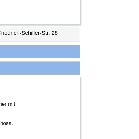
drich-Schiller-Str. 28
mer mit
choss.