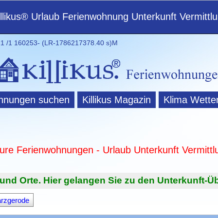
illikus® Urlaub Ferienwohnung Unterkunft Vermittl
 /1 160253- (LR-1786217378.40 s)M
hnungen suchen
Killikus Magazin
Klima Wette
ture Ferienwohnungen - Urlaub Unterkunft Vermittl
und Orte. Hier gelangen Sie zu den Unterkunft-Üb
rzgerode