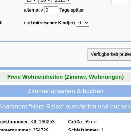
alternativ
Tage später
n:
und
mitreisende Kind(er)
Freie Wohneinheiten (Zimmer, Wohnungen)
Zimmer ansehen & buchen
Apartment "Harz-Relax" auswählen und buchen
bjektnummer:
KIL-160253
Größe:
55 m²
immernummer:
354729
Schlafzimmer:
1