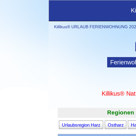
K
Killikus® URLAUB FERIENWOHNUNG 2021
Ferienwo
Killikus® Na
Regionen 
Urlaubsregion Harz
Ostharz
Ha