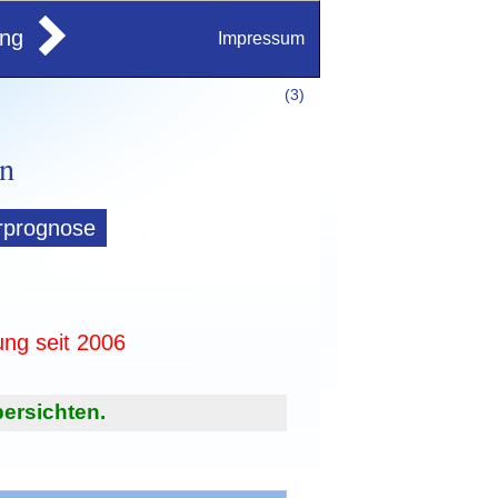
ung
Impressum
(
3)
rprognose
ung seit 2006
ersichten.