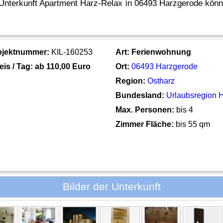
 Unterkunft Apartment Harz-Relax in 06493 Harzgerode könne
bjektnummer:
KIL-160253
Art:
Ferienwohnung
eis / Tag: ab
110,00 Euro
Ort:
06493 Harzgerode
Region:
Ostharz
Bundesland:
Urlaubsregion 
Max. Personen:
bis 4
Zimmer Fläche:
bis 55 qm
Bilder der Unterkunft