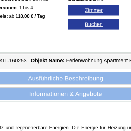
ersonen:
1 bis 4
eis:
ab
110,00 € / Tag
KIL-160253
Objekt Name:
Ferienwohnung Apartment 
Ausführliche Beschreibung
Informationen & Angebote
tz und regenerierbare Energien. Die Energie für Heizun