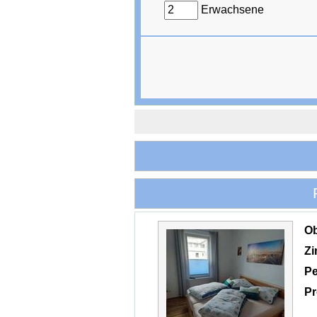
Erwachsene
O
Z
Pe
Pr