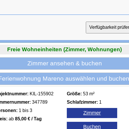
Freie Wohneinheiten (Zimmer, Wohnungen)
Zimmer ansehen & buchen
Ferienwohnung Mareno auswählen und buchen
bjektnummer:
KIL-155902
Größe:
53 m²
immernummer:
347789
Schlafzimmer:
1
rsonen:
1 bis 3
eis:
ab
85,00 € / Tag