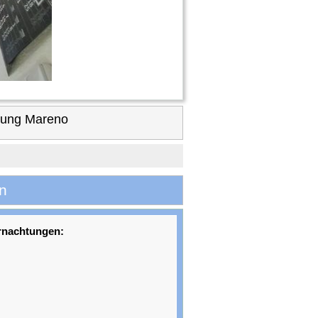
nung Mareno
n
rnachtungen: