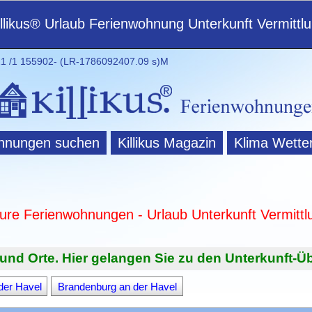
illikus® Urlaub Ferienwohnung Unterkunft Vermittl
 /1 155902- (LR-1786092407.09 s)M
hnungen suchen
Killikus Magazin
Klima Wette
ture Ferienwohnungen - Urlaub Unterkunft Vermittl
und Orte. Hier gelangen Sie zu den Unterkunft-Üb
der Havel
Brandenburg an der Havel