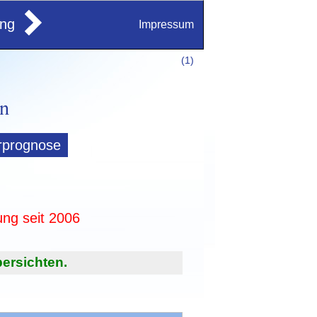
ung
Impressum
(
1)
rprognose
ung seit 2006
ersichten.