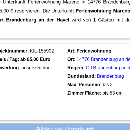
e Unterkunft Ferienwohnung Mareno in 14776 Brandenbur
5,00 € reservieren.
Die Unterkunft
Ferienwohnung Maren
rt Brandenburg an der Havel
wird von
1
Gästen mit du
bjektnummer:
KIL-155902
Art:
Ferienwohnung
eis / Tag: ab
85,00 Euro
Ort:
14776 Brandenburg an de
wertung:
ausgezeichnet
Region:
Ort Brandenburg an 
Bundesland:
Brandenburg
Max. Personen:
bis 3
Zimmer Fläche:
bis 53 qm
Bilder der Unterkunft