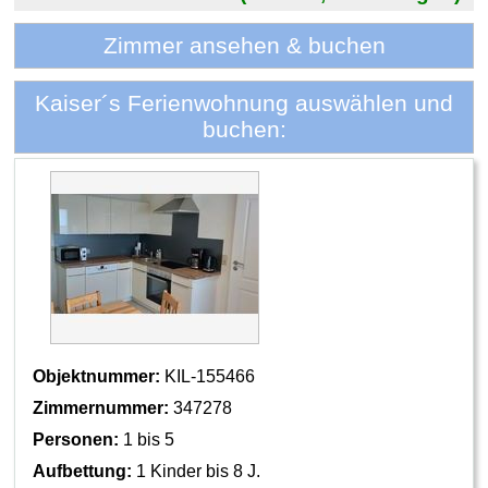
Zimmer ansehen & buchen
Kaiser´s Ferienwohnung auswählen und
buchen:
Objektnummer:
KIL-155466
Zimmernummer:
347278
Personen:
1 bis 5
Aufbettung:
1 Kinder bis 8 J.