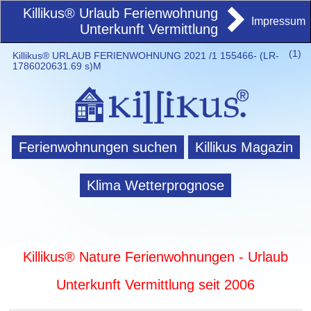
Killikus® Urlaub Ferienwohnung
Impressum
Unterkunft Vermittlung
(
1)
Killikus® URLAUB FERIENWOHNUNG 2021 /1 155466- (LR-
1786020631.69 s)M
Ferienwohnungen suchen
Killikus Magazin
Klima Wetterprognose
Killikus® Nature Ferienwohnungen - Urlaub
Unterkunft Vermittlung seit 2006