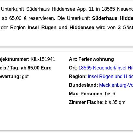
e Unterkunft Süderhaus Hiddensee App. 11 in 18565 Neuend
s ab 65,00 € reservieren.
Die Unterkunft
Süderhaus Hidde
 der Region
Insel Rügen und Hiddensee
wird von
3
Gäste
bjektnummer:
KIL-151941
Art:
Ferienwohnung
eis / Tag: ab
65,00 Euro
Ort:
18565 Neuendorf/Insel H
wertung:
gut
Region:
Insel Rügen und Hid
Bundesland:
Mecklenburg-V
Max. Personen:
bis 6
Zimmer Fläche:
bis 35 qm