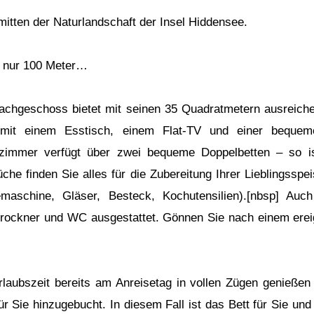
mitten der Naturlandschaft der Insel Hiddensee.
s nur 100 Meter…
hgeschoss bietet mit seinen 35 Quadratmetern ausreichen
mit einem Esstisch, einem Flat-TV und einer bequeme
fzimmer verfügt über zwei bequeme Doppelbetten – so i
üche finden Sie alles für die Zubereitung Ihrer Lieblingssp
emaschine, Gläser, Besteck, Kochutensilien).[nbsp] Au
trockner und WC ausgestattet. Gönnen Sie nach einem erei
rlaubszeit bereits am Anreisetag in vollen Zügen genießen
 Sie hinzugebucht. In diesem Fall ist das Bett für Sie und 