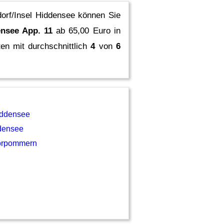
orf/Insel Hiddensee können Sie
nsee App. 11
ab 65,00 Euro in
n mit durchschnittlich
4
von
6
iddensee
densee
orpommern