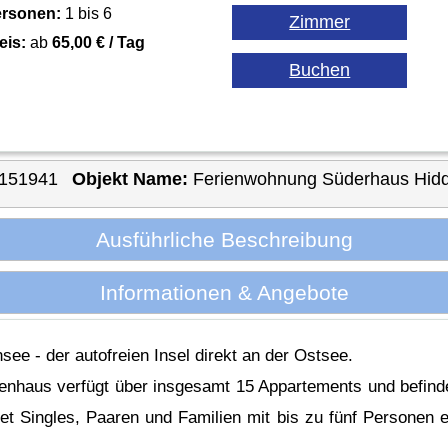
rsonen:
1 bis 6
eis:
ab
65,00 € / Tag
-151941
Objekt Name:
Ferienwohnung Süderhaus Hidd
Ausführliche Beschreibung
Informationen & Angebote
ee - der autofreien Insel direkt an der Ostsee.
nhaus verfügt über insgesamt 15 Appartements und befinde
tet Singles, Paaren und Familien mit bis zu fünf Personen 