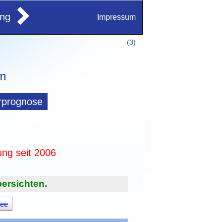
ung
Impressum
(
3)
rprognose
ung seit 2006
ersichten.
see