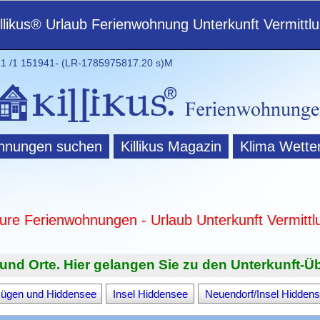
illikus® Urlaub Ferienwohnung Unterkunft Vermittl
 /1 151941- (LR-1785975817.20 s)M
hnungen suchen
Killikus Magazin
Klima Wette
ture Ferienwohnungen - Urlaub Unterkunft Vermittl
und Orte. Hier gelangen Sie zu den Unterkunft-Üb
Rügen und Hiddensee
Insel Hiddensee
Neuendorf/Insel Hidden