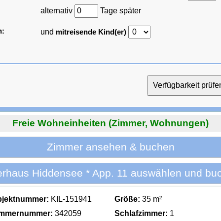
alternativ
Tage später
n:
und
mitreisende Kind(er)
Freie Wohneinheiten (Zimmer, Wohnungen)
Zimmer ansehen & buchen
rhaus Hiddensee * App. 11 auswählen und bu
bjektnummer:
KIL-151941
Größe:
35 m²
immernummer:
342059
Schlafzimmer:
1