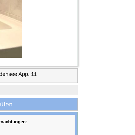
densee App. 11
rüfen
rnachtungen: