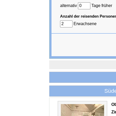
alternativ
Tage früher
Anzahl der reisenden Persone
Erwachsene
Süde
O
Z