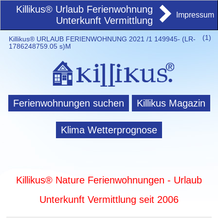
Killikus® Urlaub Ferienwohnung
Impressum
Unterkunft Vermittlung
(
1)
Killikus® URLAUB FERIENWOHNUNG 2021 /1 149945- (LR-
1786248759.05 s)M
Ferienwohnungen suchen
Killikus Magazin
Klima Wetterprognose
Killikus® Nature Ferienwohnungen - Urlaub
Unterkunft Vermittlung seit 2006