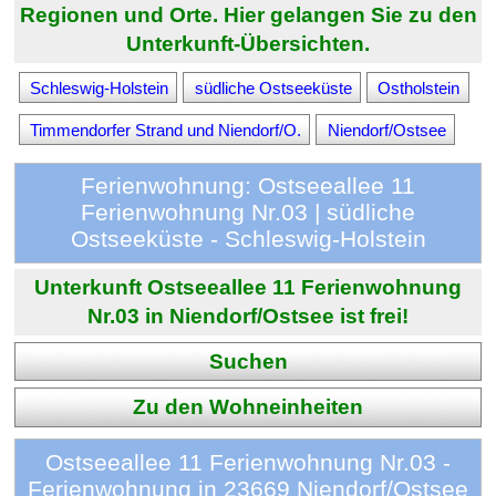
Regionen und Orte. Hier gelangen Sie zu den
Unterkunft-Übersichten.
Schleswig-Holstein
südliche Ostseeküste
Ostholstein
Timmendorfer Strand und Niendorf/O.
Niendorf/Ostsee
Ferienwohnung: Ostseeallee 11
Ferienwohnung Nr.03 | südliche
Ostseeküste - Schleswig-Holstein
Unterkunft Ostseeallee 11 Ferienwohnung
Nr.03 in Niendorf/Ostsee ist frei!
Suchen
Zu den Wohneinheiten
Ostseeallee 11 Ferienwohnung Nr.03 -
Ferienwohnung in 23669 Niendorf/Ostsee