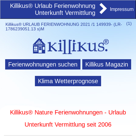
Killikus® Urlaub Ferienwohnung
Impressum
Unterkunft Vermittlung
(
1)
Killikus® URLAUB FERIENWOHNUNG 2021 /1 149939- (LR-
1786239051.13 s)M
Ferienwohnungen suchen
Killikus Magazin
Klima Wetterprognose
Killikus® Nature Ferienwohnungen - Urlaub
Unterkunft Vermittlung seit 2006