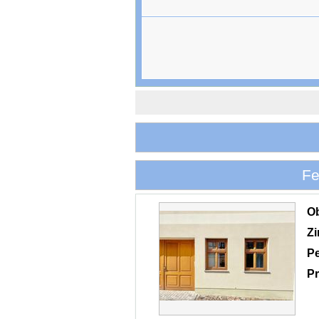
Fe
O
Z
P
Pr