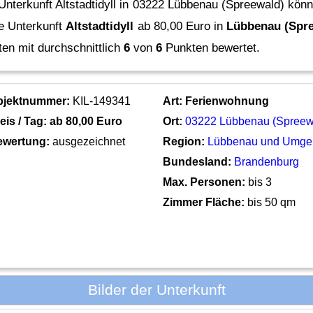
Unterkunft Altstadtidyll in 03222 Lübbenau (Spreewald) könn
e Unterkunft
Altstadtidyll
ab 80,00 Euro in
Lübbenau (Spr
en mit durchschnittlich
6
von
6
Punkten bewertet.
bjektnummer:
KIL-149341
Art:
Ferienwohnung
eis / Tag: ab
80,00 Euro
Ort:
03222 Lübbenau (Spreew
ewertung:
ausgezeichnet
Region:
Lübbenau und Umge
Bundesland:
Brandenburg
Max. Personen:
bis 3
Zimmer Fläche:
bis 50 qm
Bilder der Unterkunft