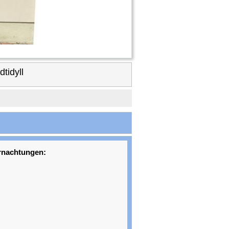
tidyll
rnachtungen: