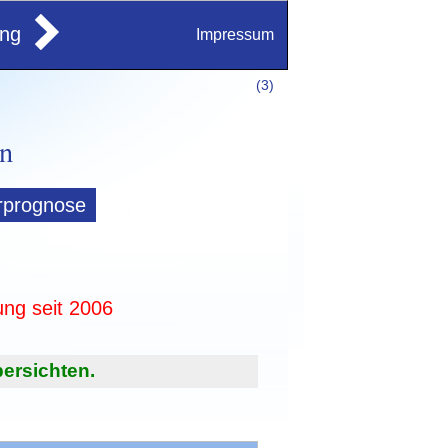
ung
Impressum
(
3)
rprognose
ung seit 2006
ersichten.