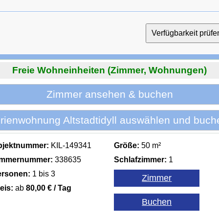
Freie Wohneinheiten (Zimmer, Wohnungen)
Zimmer ansehen & buchen
rienwohnung Altstadtidyll auswählen und buch
bjektnummer:
KIL-149341
Größe:
50 m²
immernummer:
338635
Schlafzimmer:
1
ersonen:
1 bis 3
eis:
ab
80,00 € / Tag