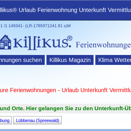
illikus® Urlaub Ferienwohnung Unterkunft Vermittl
 /1 149341- (LR-1785971241.81 s)M
hnungen suchen
Killikus Magazin
Klima Wette
ture Ferienwohnungen - Urlaub Unterkunft Vermittl
und Orte. Hier gelangen Sie zu den Unterkunft-Üb
bung
Lübbenau (Spreewald)