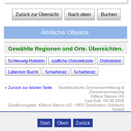
Zurück zur Übersicht
Nach oben
Buchen
Ähnliche Objekte:
Gewählte Regionen und Orte. Übersichten.
Schleswig-Holstein
südliche Ostseeküste
Ostholstein
Lübecker Bucht
Scharbeutz
Scharbeutz
« Zurück zur letzten Seite.
Norddeutsche Zimmervermittlung &
Zimmervermietung
Killikus Nature UG
Last Edit: 09.08.2026
Quellenangabe: Killikus Nature UG / HRS Destination Solutions
GmbH
Impressum
·
DATENSCHUTZ
· © Killikus® Nature UG · Gielow · Fritz-
Start
Oben
Zurück
Reuter-Str. 18