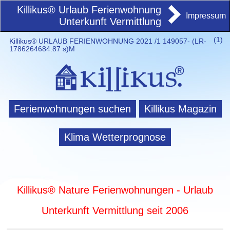
Killikus® Urlaub Ferienwohnung
Impressum
Unterkunft Vermittlung
(
1)
Killikus® URLAUB FERIENWOHNUNG 2021 /1 149057- (LR-
1786264684.87 s)M
Ferienwohnungen suchen
Killikus Magazin
Klima Wetterprognose
Killikus® Nature Ferienwohnungen - Urlaub
Unterkunft Vermittlung seit 2006