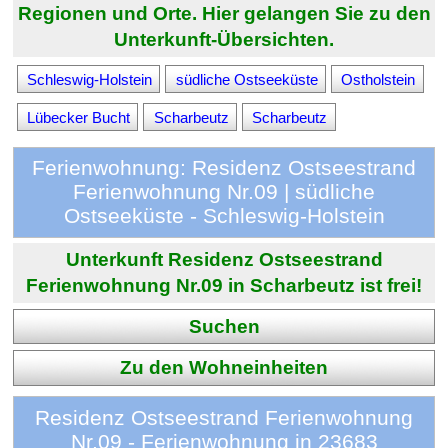
Regionen und Orte. Hier gelangen Sie zu den
Unterkunft-Übersichten.
Schleswig-Holstein
südliche Ostseeküste
Ostholstein
Lübecker Bucht
Scharbeutz
Scharbeutz
Ferienwohnung: Residenz Ostseestrand
Ferienwohnung Nr.09 | südliche
Ostseeküste - Schleswig-Holstein
Unterkunft Residenz Ostseestrand
Ferienwohnung Nr.09 in Scharbeutz ist frei!
Suchen
Zu den Wohneinheiten
Residenz Ostseestrand Ferienwohnung
Nr.09 - Ferienwohnung in 23683