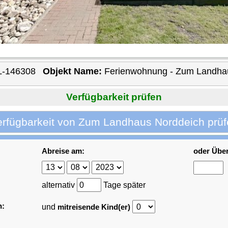
L-146308
Objekt Name:
Ferienwohnung - Zum Landha
Verfügbarkeit prüfen
erfügbarkeit von Zum Landhaus Norddeich prüf
Abreise am:
oder Übe
alternativ
Tage später
n:
und
mitreisende Kind(er)