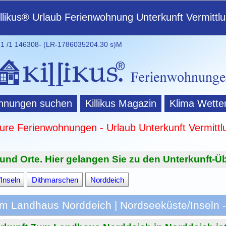
illikus® Urlaub Ferienwohnung Unterkunft Vermittl
 /1 146308- (LR-1786035204.30 s)M
hnungen suchen
Killikus Magazin
Klima Wette
ture Ferienwohnungen - Urlaub Unterkunft Vermittl
und Orte. Hier gelangen Sie zu den Unterkunft-Üb
Inseln
Dithmarschen
Norddeich
 Landhaus Norddeich | Nordseeküste/Inseln -