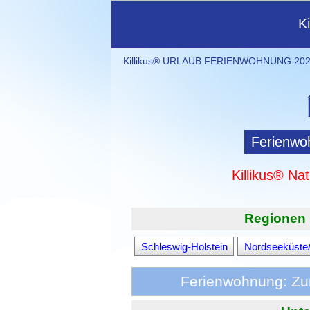
K
Killikus® URLAUB FERIENWOHNUNG 2021
Ferienwo
Killikus® Na
Regionen 
Schleswig-Holstein
Nordseeküste/
Ferienwohnung: Zum