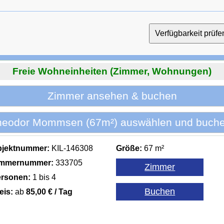
Freie Wohneinheiten (Zimmer, Wohnungen)
Zimmer ansehen & buchen
heodor Mommsen (67m²) auswählen und buche
bjektnummer:
KIL-146308
Größe:
67 m²
immernummer:
333705
rsonen:
1 bis 4
eis:
ab
85,00 € / Tag