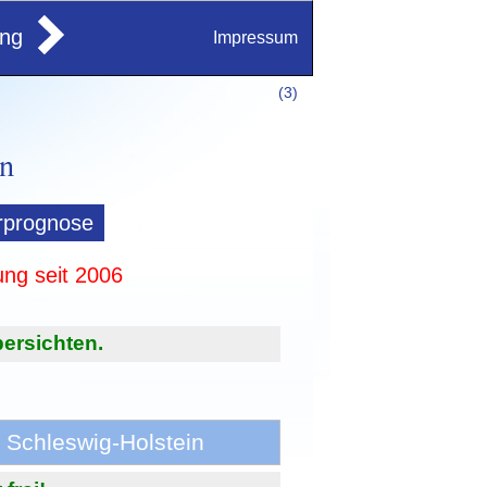
ung
Impressum
(
3)
rprognose
ung seit 2006
ersichten.
 Schleswig-Holstein