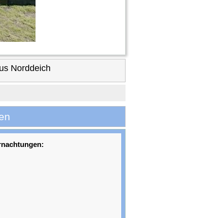
us Norddeich
en
rnachtungen: