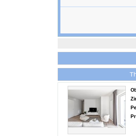
T
O
Z
Pe
Pr