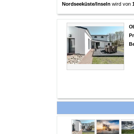
Nordseeküste/Inseln
wird von
O
Pr
B