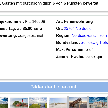
1
Gästen mit durchschnittlich
6
von
6
Punkten bewertet.
bjektnummer:
KIL-146308
Art:
Ferienwohnung
eis / Tag: ab
85,00 Euro
Ort:
25764 Norddeich
ewertung:
ausgezeichnet
Region:
Nordseeküste/Inseln
Bundesland:
Schleswig-Hols
Max. Personen:
bis 4
Zimmer Fläche:
bis 67 qm
Bilder der Unterkunft