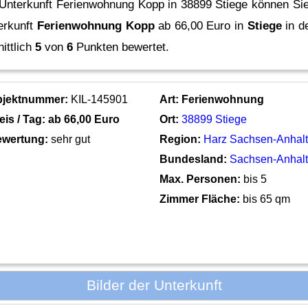
 Unterkunft Ferienwohnung Kopp in 38899 Stiege können Sie 
erkunft
Ferienwohnung Kopp
ab 66,00 Euro in
Stiege
in d
ittlich
5
von
6
Punkten bewertet.
bjektnummer:
KIL-145901
Art:
Ferienwohnung
eis / Tag: ab
66,00 Euro
Ort:
38899 Stiege
wertung:
sehr gut
Region:
Harz Sachsen-Anhal
Bundesland:
Sachsen-Anhal
Max. Personen:
bis 5
Zimmer Fläche:
bis 65 qm
Bilder der Unterkunft