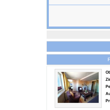
O
Z
Pe
Au
Pr