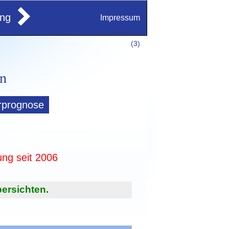
ung
Impressum
(
3)
rprognose
ung seit 2006
ersichten.