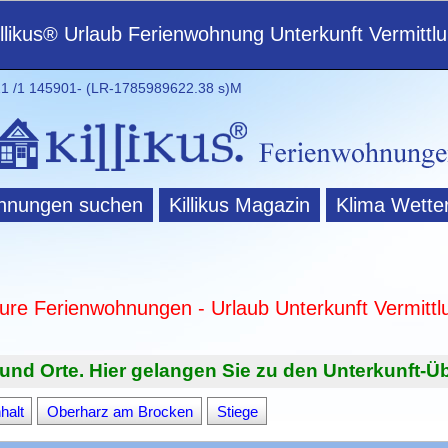
illikus® Urlaub Ferienwohnung Unterkunft Vermittl
 /1 145901- (LR-1785989622.38 s)M
hnungen suchen
Killikus Magazin
Klima Wette
ture Ferienwohnungen - Urlaub Unterkunft Vermittl
und Orte. Hier gelangen Sie zu den Unterkunft-Üb
halt
Oberharz am Brocken
Stiege