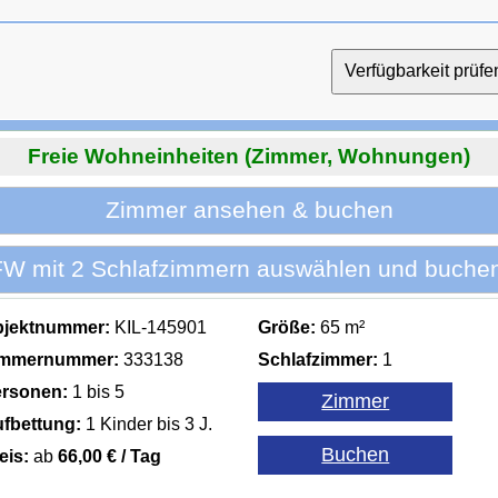
Freie Wohneinheiten (Zimmer, Wohnungen)
Zimmer ansehen & buchen
FW mit 2 Schlafzimmern auswählen und buchen
bjektnummer:
KIL-145901
Größe:
65 m²
immernummer:
333138
Schlafzimmer:
1
rsonen:
1 bis 5
fbettung:
1 Kinder bis 3 J.
eis:
ab
66,00 € / Tag