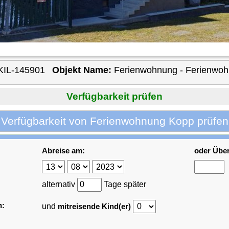
KIL-145901
Objekt Name:
Ferienwohnung - Ferienwo
Verfügbarkeit prüfen
Verfügbarkeit von Ferienwohnung Kopp prüfen
Abreise am:
oder Übe
alternativ
Tage später
n:
und
mitreisende Kind(er)