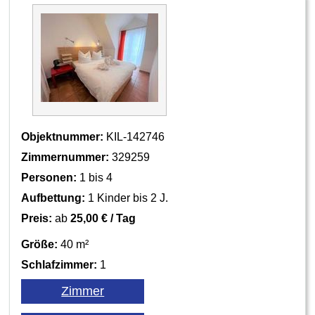
Objektnummer:
KIL-142746
Zimmernummer:
329259
Personen:
1 bis 4
Aufbettung:
1 Kinder bis 2 J.
Preis:
ab
25,00 € / Tag
Größe:
40 m²
Schlafzimmer:
1