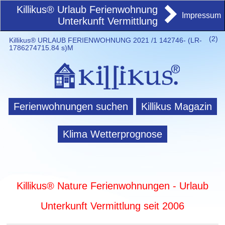
Killikus® Urlaub Ferienwohnung
Impressum
Unterkunft Vermittlung
(
2)
Killikus® URLAUB FERIENWOHNUNG 2021 /1 142746- (LR-
1786274715.84 s)M
Ferienwohnungen suchen
Killikus Magazin
Klima Wetterprognose
Killikus® Nature Ferienwohnungen - Urlaub
Unterkunft Vermittlung seit 2006