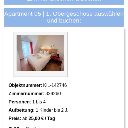
Apartment 05 | 1. Obergeschoss auswählen
und buchen:
Objektnummer:
KIL-142746
Zimmernummer:
329260
Personen:
1 bis 4
Aufbettung:
1 Kinder bis 2 J.
Preis:
ab
25,00 € / Tag