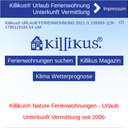
Killikus® Urlaub Ferienwohnung
Impressum
Unterkunft Vermittlung
(
2)
Killikus® URLAUB FERIENWOHNUNG 2021 /1 139393- (LR-
1786119184.54 s)M
Ferienwohnungen suchen
Killikus Magazin
Klima Wetterprognose
Killikus® Nature Ferienwohnungen - Urlaub
Unterkunft Vermittlung seit 2006