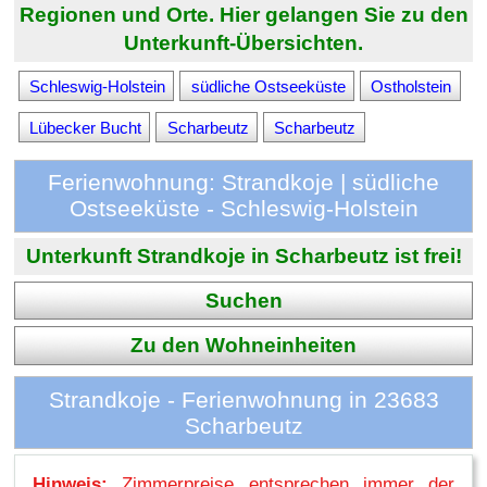
Regionen und Orte. Hier gelangen Sie zu den
Unterkunft-Übersichten.
Schleswig-Holstein
südliche Ostseeküste
Ostholstein
Lübecker Bucht
Scharbeutz
Scharbeutz
Ferienwohnung: Strandkoje | südliche
Ostseeküste - Schleswig-Holstein
Unterkunft Strandkoje in Scharbeutz ist frei!
Suchen
Zu den Wohneinheiten
Strandkoje - Ferienwohnung in 23683
Scharbeutz
Hinweis:
Zimmerpreise entsprechen immer der