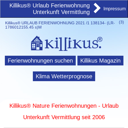
Killikus® Urlaub Ferienwohnung
Impressum
Unterkunft Vermittlung
(
3)
Killikus® URLAUB FERIENWOHNUNG 2021 /1 138134- (LR-
1786012155.45 s)M
Ferienwohnungen suchen
Killikus Magazin
Klima Wetterprognose
Killikus® Nature Ferienwohnungen - Urlaub
Unterkunft Vermittlung seit 2006