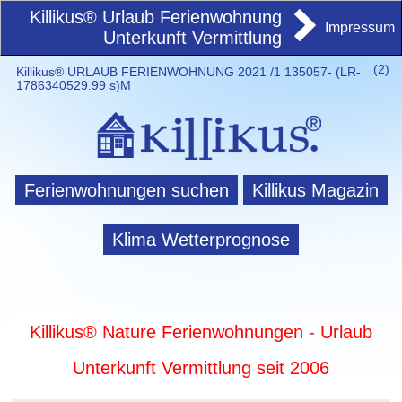
Killikus® Urlaub Ferienwohnung
Impressum
Unterkunft Vermittlung
(
2)
Killikus® URLAUB FERIENWOHNUNG 2021 /1 135057- (LR-
1786340529.99 s)M
Ferienwohnungen suchen
Killikus Magazin
Klima Wetterprognose
Killikus® Nature Ferienwohnungen - Urlaub
Unterkunft Vermittlung seit 2006