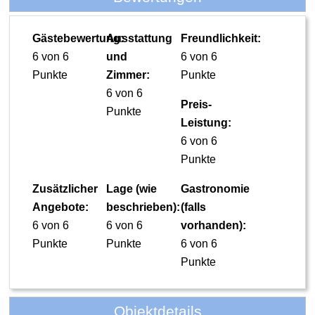
Gästebewertung:
Ausstattung
Freundlichkeit:
6 von 6
und
6 von 6
Punkte
Zimmer:
Punkte
6 von 6
Preis-
Punkte
Leistung:
6 von 6
Punkte
Zusätzlicher
Lage (wie
Gastronomie
Angebote:
beschrieben):
(falls
6 von 6
6 von 6
vorhanden):
Punkte
Punkte
6 von 6
Punkte
Objektdetails