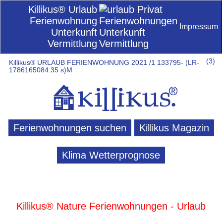
Killikus® Urlaub
Ferienwohnung
Impressum
Unterkunft
Vermittlung
(
3)
Killikus® URLAUB FERIENWOHNUNG 2021 /1 133795- (LR-
1786165084.35 s)M
Ferienwohnungen suchen
Killikus Magazin
Klima Wetterprognose
Killikus® Nature Ferienwohnungen - Urlaub