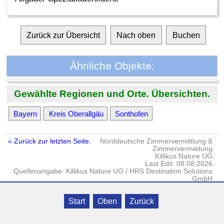
Zurück zur Übersicht
Nach oben
Buchen
Ähnliche Objekte:
Gewählte Regionen und Orte. Übersichten.
Bayern
Kreis Oberallgäu
Sonthofen
« Zurück zur letzten Seite.
Norddeutsche Zimmervermittlung &
Zimmervermietung
Killikus Nature UG
Last Edit: 08.08.2026
Quellenangabe: Killikus Nature UG / HRS Destination Solutions
GmbH
Impressum
·
DATENSCHUTZ
· © Killikus® Nature UG · Gielow · Fritz-
Start
Oben
Zurück
Reuter-Str. 18