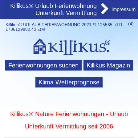
Killikus® Urlaub Ferienwohnung
Impressum
Unterkunft Vermittlung
(
4)
Killikus® URLAUB FERIENWOHNUNG 2021 /1 125535- (LR-
1786129880.43 s)M
Ferienwohnungen suchen
Killikus Magazin
Klima Wetterprognose
Killikus® Nature Ferienwohnungen - Urlaub
Unterkunft Vermittlung seit 2006