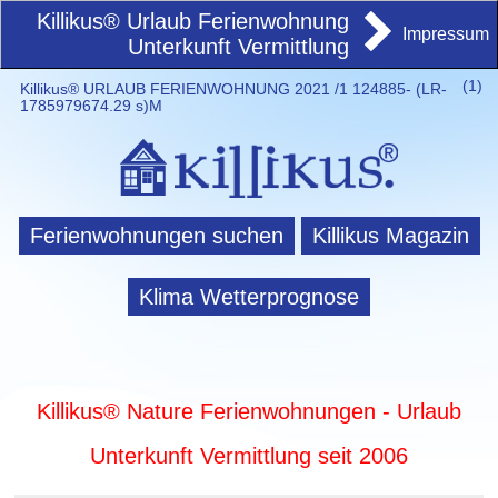
Killikus® Urlaub Ferienwohnung
Impressum
Unterkunft Vermittlung
(
1)
Killikus® URLAUB FERIENWOHNUNG 2021 /1 124885- (LR-
1785979674.29 s)M
Ferienwohnungen suchen
Killikus Magazin
Klima Wetterprognose
Killikus® Nature Ferienwohnungen - Urlaub
Unterkunft Vermittlung seit 2006