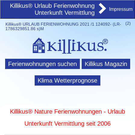
Killikus® Urlaub Ferienwohnung
Impressum
Unterkunft Vermittlung
(
2)
Killikus® URLAUB FERIENWOHNUNG 2021 /1 124092- (LR-
1786329851.86 s)M
Ferienwohnungen suchen
Killikus Magazin
Klima Wetterprognose
Killikus® Nature Ferienwohnungen - Urlaub
Unterkunft Vermittlung seit 2006