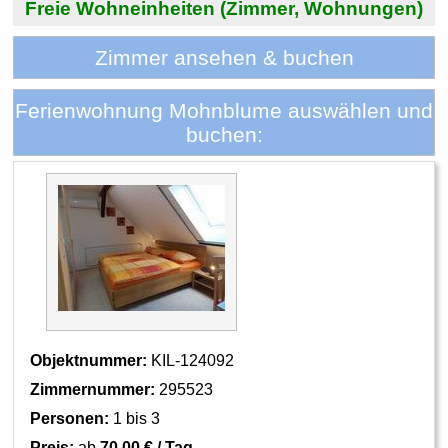
Freie Wohneinheiten (Zimmer, Wohnungen)
Zimmer ansehen & buchen
Ferienwohnung Mohnblume auswählen und
buchen:
Objektnummer:
KIL-124092
Zimmernummer:
295523
Personen:
1 bis 3
Preis:
ab
70,00 € / Tag