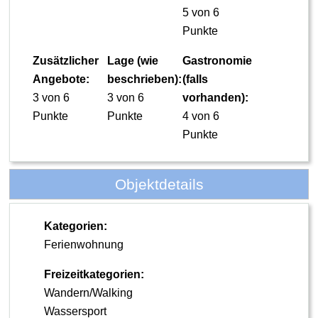
5 von 6
Punkte
Zusätzlicher
Lage (wie
Gastronomie
Angebote:
beschrieben):
(falls
3 von 6
3 von 6
vorhanden):
Punkte
Punkte
4 von 6
Punkte
Objektdetails
Kategorien:
Ferienwohnung
Freizeitkategorien:
Wandern/Walking
Wassersport