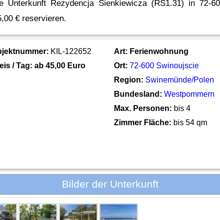
e Unterkunft Rezydencja Sienkiewicza (RS1.31) in 72-6
,00 € reservieren.
bjektnummer:
KIL-122652
Art:
Ferienwohnung
eis / Tag: ab
45,00 Euro
Ort:
72-600 Swinoujscie
Region:
Swinemünde/Polen
Bundesland:
Westpommern
Max. Personen:
bis 4
Zimmer Fläche:
bis 54 qm
Bilder der Unterkunft