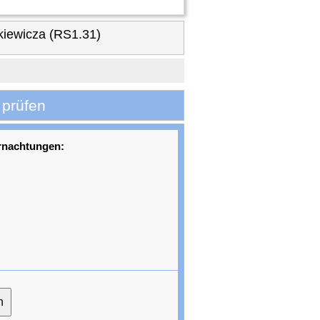
kiewicza (RS1.31)
 prüfen
rnachtungen: