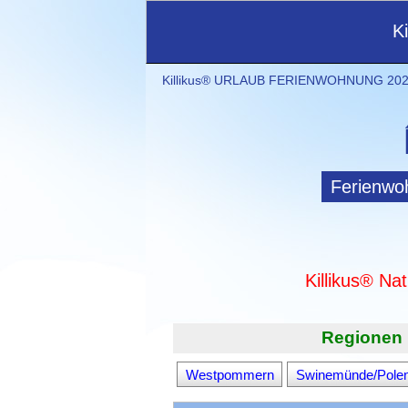
K
Killikus® URLAUB FERIENWOHNUNG 2021
Ferienwo
Killikus® Na
Regionen 
Westpommern
Swinemünde/Pole