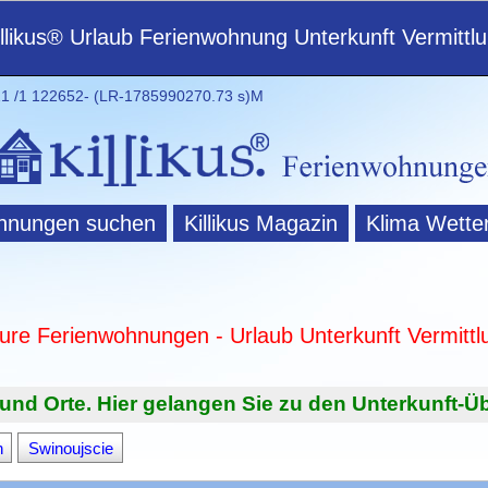
illikus® Urlaub Ferienwohnung Unterkunft Vermittl
 /1 122652- (LR-1785990270.73 s)M
hnungen suchen
Killikus Magazin
Klima Wette
ture Ferienwohnungen - Urlaub Unterkunft Vermittl
und Orte. Hier gelangen Sie zu den Unterkunft-Üb
n
Swinoujscie