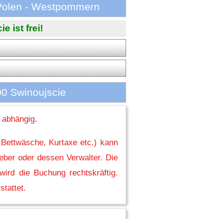
/Polen - Westpommern
 ist frei!
00 Swinoujscie
 abhängig.
 Bettwäsche, Kurtaxe etc.) kann
eber oder dessen Verwalter. Die
ird die Buchung rechtskräftig.
stattet.