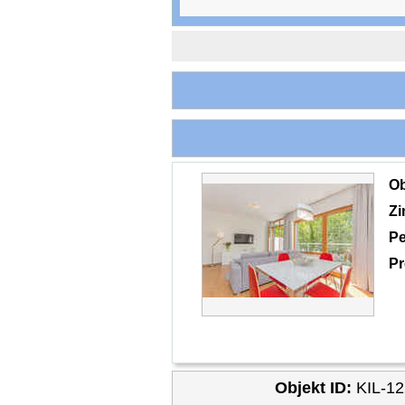
O
Z
Pe
Pr
Objekt ID:
KIL-1