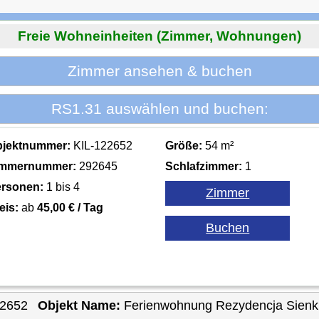
Freie Wohneinheiten (Zimmer, Wohnungen)
Zimmer ansehen & buchen
RS1.31 auswählen und buchen:
bjektnummer:
KIL-122652
Größe:
54 m²
immernummer:
292645
Schlafzimmer:
1
rsonen:
1 bis 4
eis:
ab
45,00 € / Tag
22652
Objekt Name:
Ferienwohnung Rezydencja Sienk