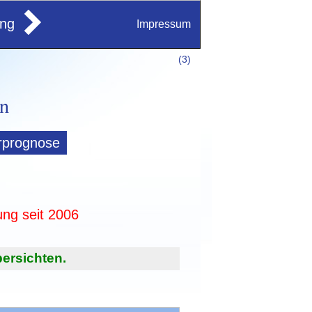
ung
Impressum
(
3)
rprognose
ung seit 2006
ersichten.