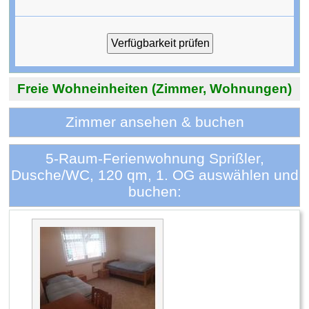
Freie Wohneinheiten (Zimmer, Wohnungen)
Zimmer ansehen & buchen
5-Raum-Ferienwohnung Sprißler,
Dusche/WC, 120 qm, 1. OG auswählen und
buchen: