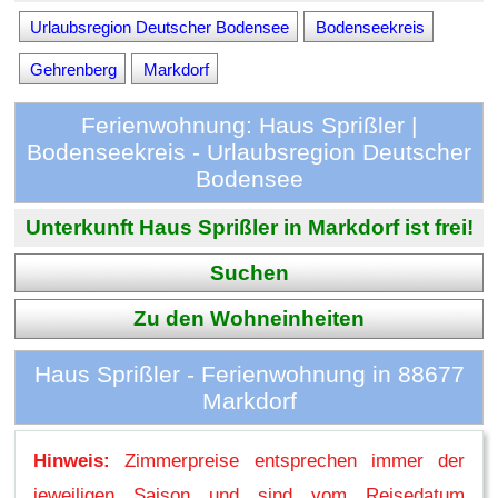
Urlaubsregion Deutscher Bodensee
Bodenseekreis
Gehrenberg
Markdorf
Ferienwohnung: Haus Sprißler |
Bodenseekreis - Urlaubsregion Deutscher
Bodensee
Unterkunft Haus Sprißler in Markdorf ist frei!
Suchen
Zu den Wohneinheiten
Haus Sprißler - Ferienwohnung in 88677
Markdorf
Hinweis:
Zimmerpreise entsprechen immer der
jeweiligen Saison und sind vom Reisedatum