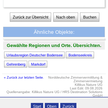
Zurück zur Übersicht
Nach oben
Buchen
Ähnliche Objekte:
Gewählte Regionen und Orte. Übersichten.
Urlaubsregion Deutscher Bodensee
Bodenseekreis
Gehrenberg
Markdorf
« Zurück zur letzten Seite.
Norddeutsche Zimmervermittlung &
Zimmervermietung
Killikus Nature UG
Last Edit: 09.08.2026
Quellenangabe: Killikus Nature UG / HRS Destination Solutions
GmbH
Impressum
·
DATENSCHUTZ
· © Killikus® Nature UG · Gielow · Fritz-
Start
Oben
Zurück
Reuter-Str. 18