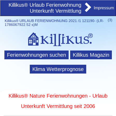
Killikus® Urlaub Ferienwohnung
Impressum
Unterkunft Vermittlung
(
3)
Killikus® URLAUB FERIENWOHNUNG 2021 /1 121190- (LR-
1786067922.52 s)M
Ferienwohnungen suchen
Killikus Magazin
Klima Wetterprognose
Killikus® Nature Ferienwohnungen - Urlaub
Unterkunft Vermittlung seit 2006