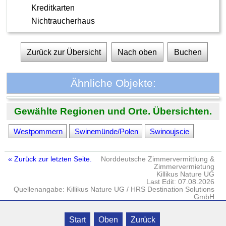
Kreditkarten
Nichtraucherhaus
Zurück zur Übersicht
Nach oben
Buchen
Ähnliche Objekte:
Gewählte Regionen und Orte. Übersichten.
Westpommern
Swinemünde/Polen
Swinoujscie
« Zurück zur letzten Seite.
Norddeutsche Zimmervermittlung &
Zimmervermietung
Killikus Nature UG
Last Edit: 07.08.2026
Quellenangabe: Killikus Nature UG / HRS Destination Solutions
GmbH
Impressum
·
DATENSCHUTZ
· © Killikus® Nature UG · Gielow · Fritz-
Start
Oben
Zurück
Reuter-Str. 18