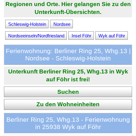
Regionen und Orte. Hier gelangen Sie zu den
Unterkunft-Übersichten.
Schleswig-Holstein
Nordsee
Nordseeinseln/Nordfriesland
Insel Föhr
Wyk auf Föhr
Ferienwohnung: Berliner Ring 25, Whg.13 |
Nordsee - Schleswig-Holstein
Unterkunft Berliner Ring 25, Whg.13 in Wyk
auf Föhr ist frei!
Suchen
Zu den Wohneinheiten
Berliner Ring 25, Whg.13 - Ferienwohnung
in 25938 Wyk auf Föhr