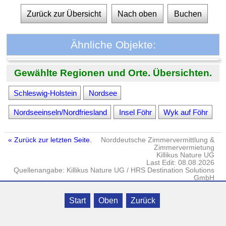
Zurück zur Übersicht
Nach oben
Buchen
Ähnliche Objekte:
Gewählte Regionen und Orte. Übersichten.
Schleswig-Holstein
Nordsee
Nordseeinseln/Nordfriesland
Insel Föhr
Wyk auf Föhr
« Zurück zur letzten Seite.
Norddeutsche Zimmervermittlung &
Zimmervermietung
Killikus Nature UG
Last Edit: 08.08.2026
Quellenangabe: Killikus Nature UG / HRS Destination Solutions
GmbH
Impressum
·
DATENSCHUTZ
· © Killikus® Nature UG · Gielow · Fritz-
Start
Oben
Zurück
Reuter-Str. 18