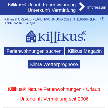
Killikus® Urlaub Ferienwohnung
Impressum
Unterkunft Vermittlung
(
3)
Killikus® URLAUB FERIENWOHNUNG 2021 /1 116569- (LR-
1786152040.34 s)M
Ferienwohnungen suchen
Killikus Magazin
Klima Wetterprognose
Killikus® Nature Ferienwohnungen - Urlaub
Unterkunft Vermittlung seit 2006