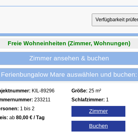
Freie Wohneinheiten (Zimmer, Wohnungen)
Zimmer ansehen & buchen
Ferienbungalow Mare auswählen und buchen:
bjektnummer:
KIL-89296
Größe:
25 m²
immernummer:
233211
Schlafzimmer:
1
rsonen:
1 bis 2
eis:
ab
80,00 € / Tag