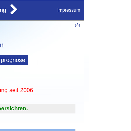
ung
Impressum
(
3)
rprognose
ung seit 2006
ersichten.