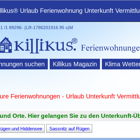
illikus® Urlaub Ferienwohnung Unterkunft Vermittl
 /1 89296- (LR-1786201916.95 s)M
hnungen suchen
Killikus Magazin
Klima Wette
ture Ferienwohnungen - Urlaub Unterkunft Vermittl
und Orte. Hier gelangen Sie zu den Unterkunft-Üb
Rügen und Hiddensee
Sassnitz auf Rügen