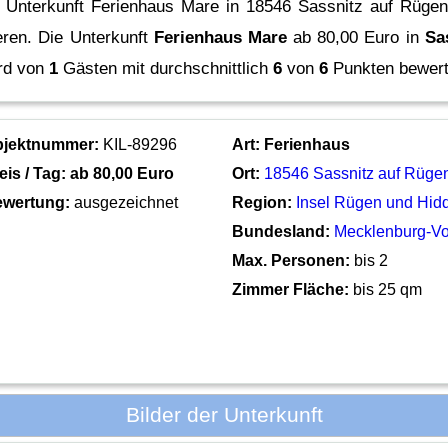
 Unterkunft Ferienhaus Mare in 18546 Sassnitz auf Rügen
eren.
Die Unterkunft
Ferienhaus Mare
ab 80,00 Euro in
Sa
rd von
1
Gästen mit durchschnittlich
6
von
6
Punkten bewert
bjektnummer:
KIL-89296
Art:
Ferienhaus
eis / Tag: ab
80,00 Euro
Ort:
18546 Sassnitz auf Rüge
wertung:
ausgezeichnet
Region:
Insel Rügen und Hid
Bundesland:
Mecklenburg-V
Max. Personen:
bis 2
Zimmer Fläche:
bis 25 qm
Bilder der Unterkunft