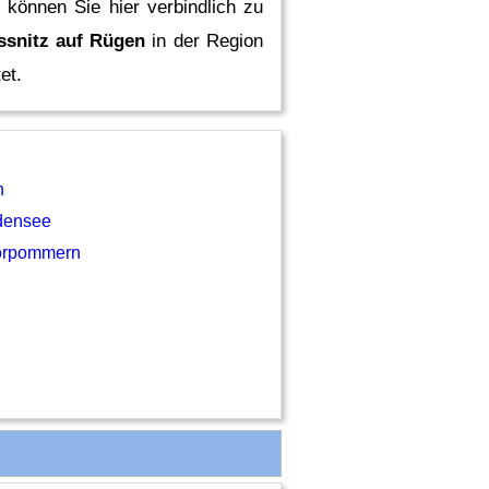
 können Sie hier verbindlich zu
ssnitz auf Rügen
in der Region
et.
n
densee
orpommern