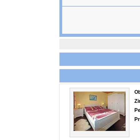
O
Z
Pe
Pr