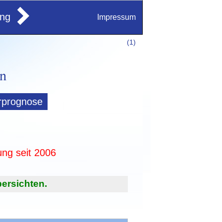
ung
Impressum
(
1)
rprognose
ung seit 2006
ersichten.