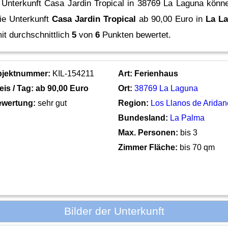
 Unterkunft Casa Jardin Tropical in 38769 La Laguna könne
ie Unterkunft
Casa Jardin Tropical
ab 90,00 Euro in
La L
t durchschnittlich
5
von
6
Punkten bewertet.
bjektnummer:
KIL-154211
Art:
Ferienhaus
eis / Tag: ab
90,00 Euro
Ort:
38769 La Laguna
wertung:
sehr gut
Region:
Los Llanos de Aridan
Bundesland:
La Palma
Max. Personen:
bis 3
Zimmer Fläche:
bis 70 qm
Bilder der Unterkunft