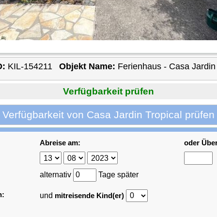
D:
KIL-154211
Objekt Name:
Ferienhaus - Casa Jardin 
Verfügbarkeit prüfen
Verfügbarkeit von Casa Jardin Tropical prüfen
Abreise am:
oder Übe
alternativ
Tage später
n:
und
mitreisende Kind(er)