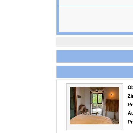
O
Z
Pe
Au
Pr