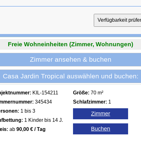
Freie Wohneinheiten (Zimmer, Wohnungen)
Zimmer ansehen & buchen
Casa Jardin Tropical auswählen und buchen:
bjektnummer:
KIL-154211
Größe:
70 m²
immernummer:
345434
Schlafzimmer:
1
rsonen:
1 bis 3
fbettung:
1 Kinder bis 14 J.
eis:
ab
90,00 € / Tag