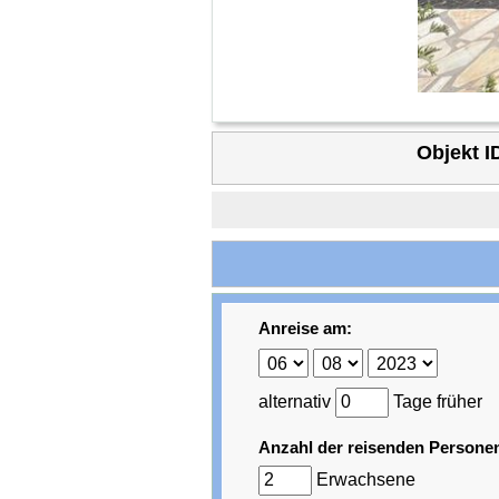
Objekt I
Anreise am:
alternativ
Tage früher
Anzahl der reisenden Persone
Erwachsene