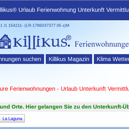
illikus® Urlaub Ferienwohnung Unterkunft Vermittl
 /1 154211- (LR-1786037377.05 s)M
hnungen suchen
Killikus Magazin
Klima Wette
ture Ferienwohnungen - Urlaub Unterkunft Vermittl
und Orte. Hier gelangen Sie zu den Unterkunft-Üb
La Laguna