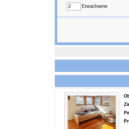
Erwachsene
O
Z
Pe
Pr