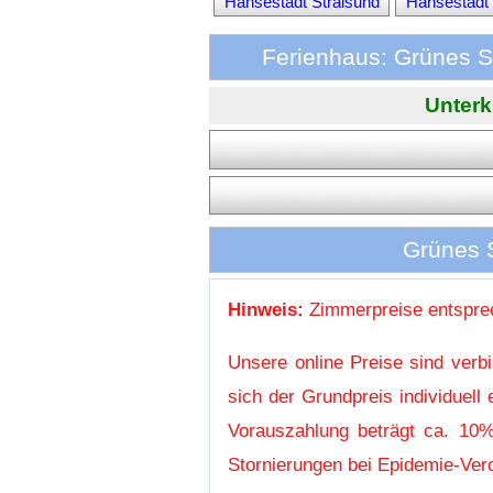
Hansestadt Stralsund
Hansestadt 
Ferienhaus: Grünes 
Unterk
Grünes S
Hinweis:
Zimmerpreise entsprec
Unsere online Preise sind verb
sich der Grundpreis individuel
Vorauszahlung beträgt ca. 10%
Stornierungen bei Epidemie-Vero