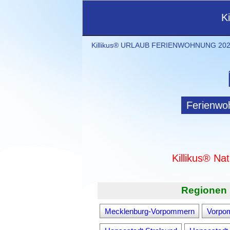
K
Killikus® URLAUB FERIENWOHNUNG 2021
Ferienwo
Killikus® Na
Regionen 
Mecklenburg-Vorpommern
Vorpo