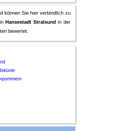
d können Sie hier verbindlich zu
 in
Hansestadt Stralsund
in der
en bewertet.
und
dsküste
orpommern