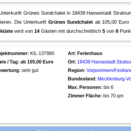
Unterkunft Grünes Sundchalet in 18439 Hansestadt Stralsun
vieren.
Die Unterkunft
Grünes Sundchalet
ab 105,00 Euro
küste
wird von
14
Gästen mit durchschnittlich
5
von
6
Punkt
bjektnummer:
KIL-137980
Art:
Ferienhaus
eis / Tag: ab
105,00 Euro
Ort:
18439 Hansestadt Strals
wertung:
sehr gut
Region:
Vorpommern/Festlan
Bundesland:
Mecklenburg-V
Max. Personen:
bis 6
Zimmer Fläche:
bis 70 qm