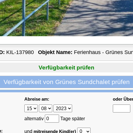
D:
KIL-137980
Objekt Name:
Ferienhaus - Grünes Sun
Verfügbarkeit prüfen
Verfügbarkeit von Grünes Sundchalet prüfen
Abreise am:
oder Übe
alternativ
Tage später
n:
und
mitreisende Kind(er)