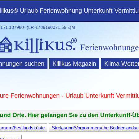
illikus® Urlaub Ferienwohnung Unterkunft Vermittl
 /1 137980- (LR-1786190071.55 s)M
hnungen suchen
Killikus Magazin
Klima Wette
ture Ferienwohnungen - Urlaub Unterkunft Vermittl
und Orte. Hier gelangen Sie zu den Unterkunft-Üb
mmern/Festlandsküste
Strelasund/Vorpommersche Boddenlandsc