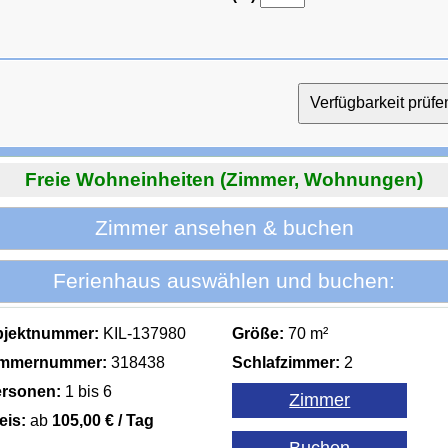
Freie Wohneinheiten (Zimmer, Wohnungen)
Zimmer ansehen & buchen
Ferienhaus auswählen und buchen:
bjektnummer:
KIL-137980
Größe:
70 m²
immernummer:
318438
Schlafzimmer:
2
rsonen:
1 bis 6
eis:
ab
105,00 € / Tag