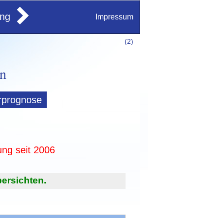
ung
Impressum
(
2)
rprognose
ung seit 2006
ersichten.