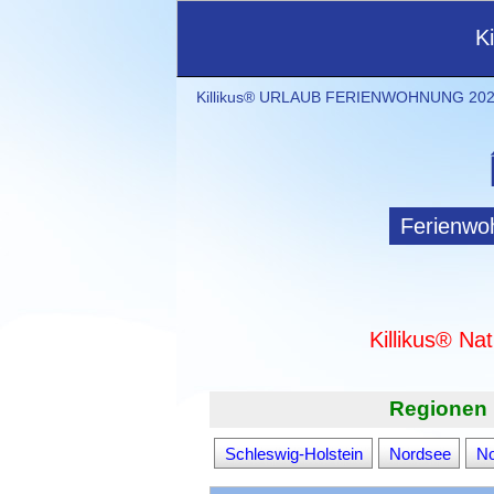
K
Killikus® URLAUB FERIENWOHNUNG 2021
Ferienwo
Killikus® Na
Regionen 
Schleswig-Holstein
Nordsee
No