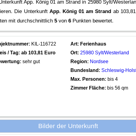
Unterkunft App. König 01 am Strand in 25980 Sylt/Westerlan
ieren.
Die Unterkunft
App. König 01 am Strand
ab 103,81
en mit durchschnittlich
5
von
6
Punkten bewertet.
bjektnummer:
KIL-116722
Art:
Ferienhaus
eis / Tag: ab
103,81 Euro
Ort:
25980 Sylt/Westerland
wertung:
sehr gut
Region:
Nordsee
Bundesland:
Schleswig-Hols
Max. Personen:
bis 4
Zimmer Fläche:
bis 56 qm
Bilder der Unterkunft