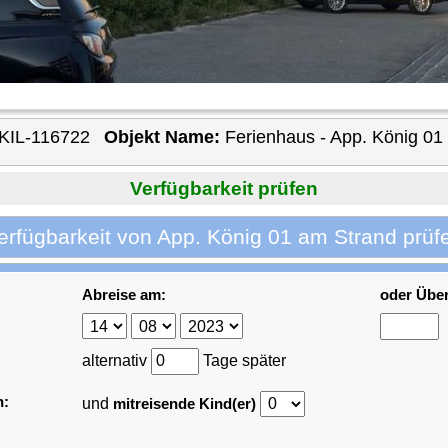
KIL-116722
Objekt Name:
Ferienhaus - App. König 01
Verfügbarkeit prüfen
erfügbarkeit von App. König 01 am Strand prüf
Abreise am:
oder Übe
alternativ
Tage später
n:
und
mitreisende Kind(er)