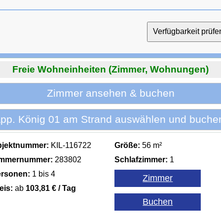
Freie Wohneinheiten (Zimmer, Wohnungen)
Zimmer ansehen & buchen
pp. König 01 am Strand auswählen und buche
bjektnummer:
KIL-116722
Größe:
56 m²
immernummer:
283802
Schlafzimmer:
1
rsonen:
1 bis 4
eis:
ab
103,81 € / Tag