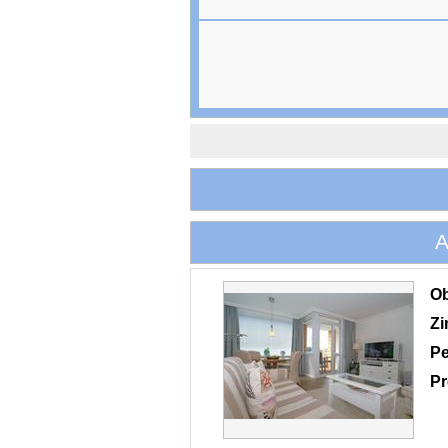
A
O
Z
Pe
Pr