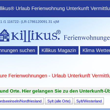
illikus® Urlaub Ferienwohnung Unterkunft Vermittl
 /1 116722- (LR-1786120091.31 s)M
hnungen suchen
Killikus Magazin
Klima Wette
ture Ferienwohnungen - Urlaub Unterkunft Vermittl
und Orte. Hier gelangen Sie zu den Unterkunft-Üb
rdseeinseln/Nordfriesland
Sylt (alle Orte)
Sylt/Westerland