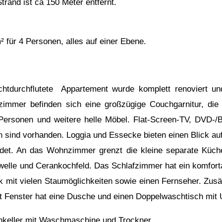
rand ist ca 150 Meter entfernt.
 für 4 Personen, alles auf einer Ebene.
chtdurchflutete Appartement wurde komplett renoviert un
immer befinden sich eine großzügige Couchgarnitur, die
 Personen und weitere helle Möbel. Flat-Screen-TV, DVD-/Bl
sind vorhanden. Loggia und Essecke bieten einen Blick auf
ndet. An das Wohnzimmer grenzt die kleine separate Küche
elle und Cerankochfeld. Das Schlafzimmer hat ein komfort
 mit vielen Staumöglichkeiten sowie einen Fernseher. Zusät
 Fenster hat eine Dusche und einen Doppelwaschtisch mit 
hkeller mit Waschmaschine und Trockner.