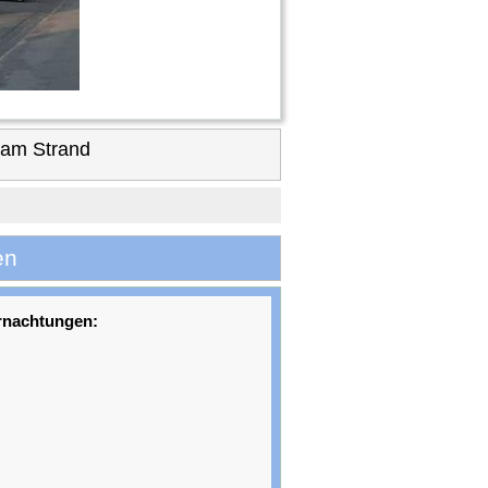
 am Strand
en
rnachtungen: