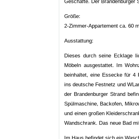
Geschäfte. Der Brandenburger St
Größe:
2-Zimmer-Appartement ca. 60 m²
Ausstattung:
Dieses durch seine Ecklage li
Möbeln ausgestattet. Im Wohnz
beinhaltet, eine Essecke für 4
ins deutsche Festnetz und WLan 
der Brandenburger Strand befi
Spülmaschine, Backofen, Mikrow
und einen großen Kleiderschrank
Wandschrank. Das neue Bad mit
Im Haus befindet sich ein Wasc