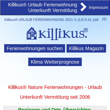
Killikus® Urlaub Ferienwohnung
Impressum
Unterkunft Vermittlung
(
5)
Killikus® URLAUB FERIENWOHNUNG 2021 /1 (LR-0.41 s)M
Ferienwohnungen suchen
Killikus Magazin
Klima Wetterprognose
Killikus® Nature Ferienwohnungen - Urlaub
Unterkunft Vermittlung seit 2006
Regionen und Orte. Übersichten.