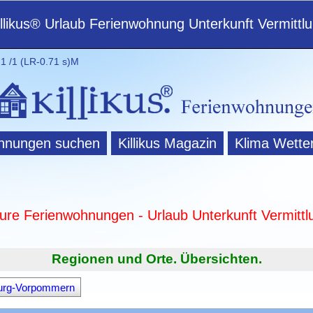
illikus® Urlaub Ferienwohnung Unterkunft Vermittl
 /1 (LR-0.71 s)M
hnungen suchen
Killikus Magazin
Klima Wette
ture Ferienwohnungen - Urlaub Unterkunft Vermittl
Regionen und Orte. Übersichten.
urg-Vorpommern