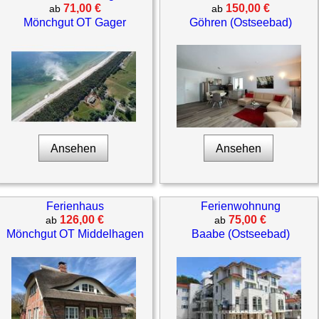
71,00 €
150,00 €
ab
ab
Mönchgut OT Gager
Göhren (Ostseebad)
Ansehen
Ansehen
Ferienhaus
Ferienwohnung
126,00 €
75,00 €
ab
ab
Mönchgut OT Middelhagen
Baabe (Ostseebad)