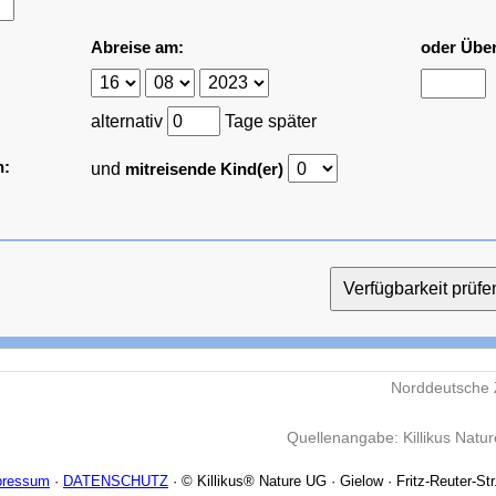
Abreise am:
oder Übe
alternativ
Tage später
n:
und
mitreisende Kind(er)
Norddeutsche 
Quellenangabe: Killikus Natu
pressum
·
DATENSCHUTZ
· © Killikus® Nature UG · Gielow · Fritz-Reuter-Str