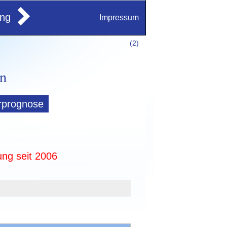
ung
Impressum
(
2)
rprognose
ung seit 2006