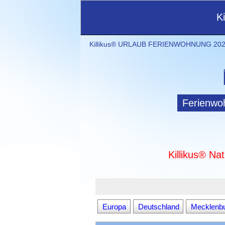
K
Killikus® URLAUB FERIENWOHNUNG 2021
Ferienwo
Killikus® Na
Europa
Deutschland
Mecklenb