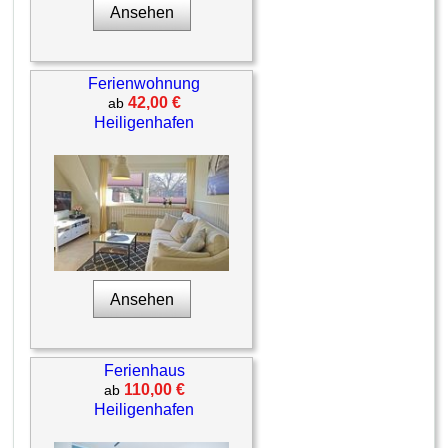
Ansehen
Ferienwohnung
42,00 €
ab
Heiligenhafen
Ansehen
Ferienhaus
110,00 €
ab
Heiligenhafen