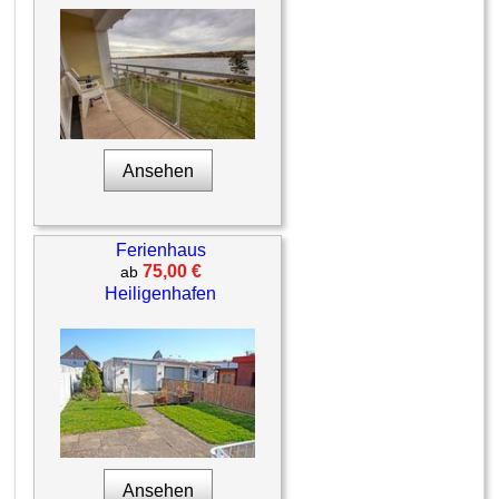
Ansehen
Ferienhaus
75,00 €
ab
Heiligenhafen
Ansehen