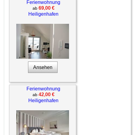
Ferienwohnung
69,00 €
ab
Heiligenhafen
Ansehen
Ferienwohnung
42,00 €
ab
Heiligenhafen