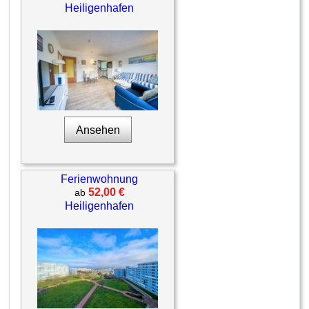
Heiligenhafen
Ansehen
Ferienwohnung
52,00 €
ab
Heiligenhafen