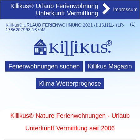
Killikus® Urlaub Ferienwohnung
Impressum
Unterkunft Vermittlung
(
1)
Killikus® URLAUB FERIENWOHNUNG 2021 /1 161111- (LR-
1786207993.16 s)M
Ferienwohnungen suchen
Killikus Magazin
Klima Wetterprognose
Killikus® Nature Ferienwohnungen - Urlaub
Unterkunft Vermittlung seit 2006