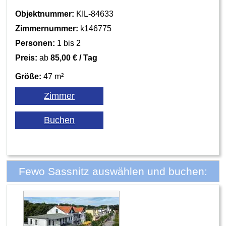
Objektnummer:
KIL-84633
Zimmernummer:
k146775
Personen:
1 bis 2
Preis:
ab
85,00 € / Tag
Größe:
47 m²
Fewo Sassnitz auswählen und buchen: