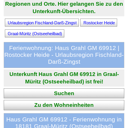
Regionen und Orte. Hier gelangen Sie zu den
Unterkunft-Übersichten.
Urlaubsregion Fischland-Darß-Zingst
Rostocker Heide
Graal-Müritz (Ostseeheilbad)
Ferienwohnung: Haus Grahl GM 69912 |
Rostocker Heide - Urlaubsregion Fischland-
Darß-Zingst
Unterkunft Haus Grahl GM 69912 in Graal-
Müritz (Ostseeheilbad) ist frei!
Suchen
Zu den Wohneinheiten
Haus Grahl GM 69912 - Ferienwohnung in
18181 Graal-Müritz (Ostseeheilbad)