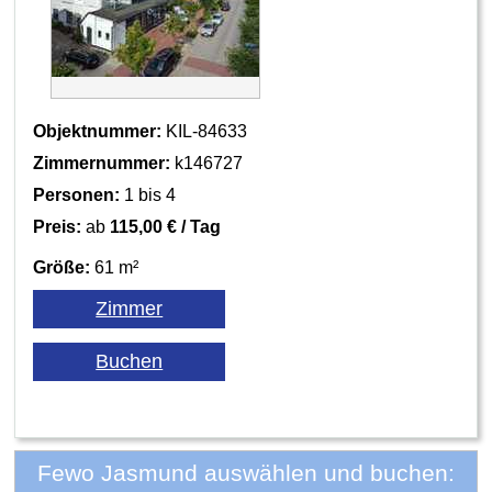
Objektnummer:
KIL-84633
Zimmernummer:
k146727
Personen:
1 bis 4
Preis:
ab
115,00 € / Tag
Größe:
61 m²
Fewo Jasmund auswählen und buchen: