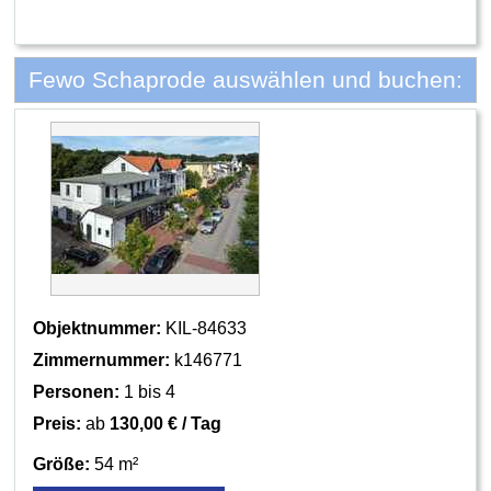
Fewo Schaprode auswählen und buchen:
Objektnummer:
KIL-84633
Zimmernummer:
k146771
Personen:
1 bis 4
Preis:
ab
130,00 € / Tag
Größe:
54 m²