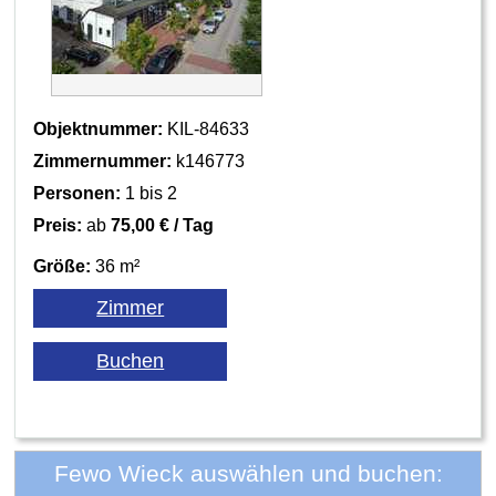
Objektnummer:
KIL-84633
Zimmernummer:
k146773
Personen:
1 bis 2
Preis:
ab
75,00 € / Tag
Größe:
36 m²
Fewo Wieck auswählen und buchen: