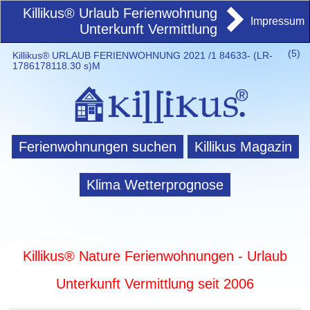
Killikus® Urlaub Ferienwohnung
Impressum
Unterkunft Vermittlung
(
5)
Killikus® URLAUB FERIENWOHNUNG 2021 /1 84633- (LR-
1786178118.30 s)M
Ferienwohnungen suchen
Killikus Magazin
Klima Wetterprognose
Killikus® Nature Ferienwohnungen - Urlaub
Unterkunft Vermittlung seit 2006