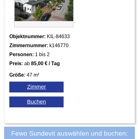
Objektnummer:
KIL-84633
Zimmernummer:
k146770
Personen:
1 bis 2
Preis:
ab
85,00 € / Tag
Größe:
47 m²
Fewo Sundevit auswählen und buchen: