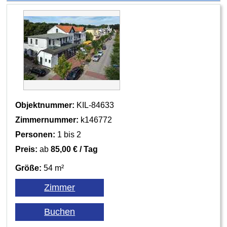
Objektnummer:
KIL-84633
Zimmernummer:
k146772
Personen:
1 bis 2
Preis:
ab
85,00 € / Tag
Größe:
54 m²