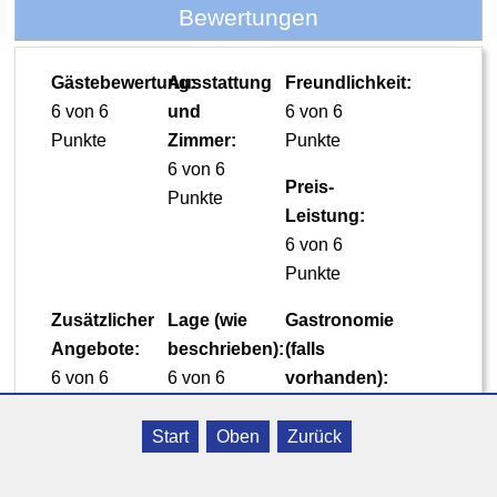
Bewertungen
Gästebewertung:
Ausstattung
Freundlichkeit:
6 von 6
und
6 von 6
Punkte
Zimmer:
Punkte
6 von 6
Preis-
Punkte
Leistung:
6 von 6
Punkte
Zusätzlicher
Lage (wie
Gastronomie
Angebote:
beschrieben):
(falls
6 von 6
6 von 6
vorhanden):
Punkte
Punkte
6 von 6
Punkte
Start
Oben
Zurück