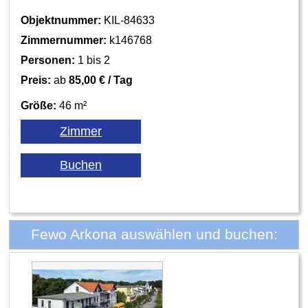
Objektnummer:
KIL-84633
Zimmernummer:
k146768
Personen:
1 bis 2
Preis:
ab
85,00 € / Tag
Größe:
46 m²
Fewo Arkona auswählen und buchen: