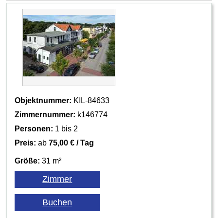
Objektnummer:
KIL-84633
Zimmernummer:
k146774
Personen:
1 bis 2
Preis:
ab
75,00 € / Tag
Größe:
31 m²