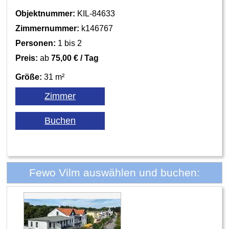
Objektnummer:
KIL-84633
Zimmernummer:
k146767
Personen:
1 bis 2
Preis:
ab
75,00 € / Tag
Größe:
31 m²
Fewo Vilm auswählen und buchen: