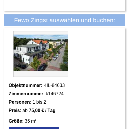
Fewo Zingst auswählen und buchen:
Objektnummer:
KIL-84633
Zimmernummer:
k146724
Personen:
1 bis 2
Preis:
ab
75,00 € / Tag
Größe:
36 m²