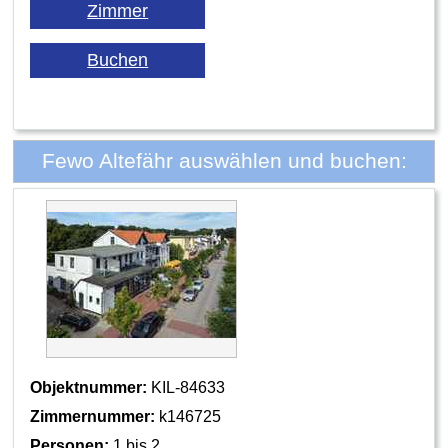
Fewo Altefähr auswählen und buchen:
Objektnummer:
KIL-84633
Zimmernummer:
k146725
Personen:
1 bis 2