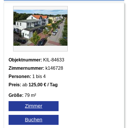
Objektnummer:
KIL-84633
Zimmernummer:
k146728
Personen:
1 bis 4
Preis:
ab
125,00 € / Tag
Größe:
79 m²