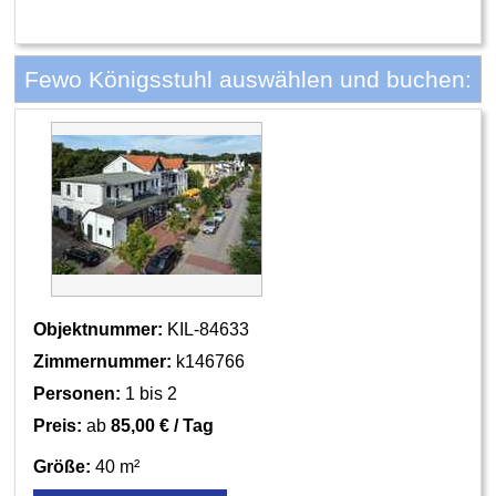
Fewo Königsstuhl auswählen und buchen:
Objektnummer:
KIL-84633
Zimmernummer:
k146766
Personen:
1 bis 2
Preis:
ab
85,00 € / Tag
Größe:
40 m²