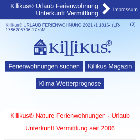
Killikus® Urlaub Ferienwohnung
Impressum
Unterkunft Vermittlung
(
3)
Killikus® URLAUB FERIENWOHNUNG 2021 /1 1816- (LR-
1786205706.17 s)M
Ferienwohnungen suchen
Killikus Magazin
Klima Wetterprognose
Killikus® Nature Ferienwohnungen - Urlaub
Unterkunft Vermittlung seit 2006