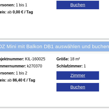
rsonen:
1 bis 1
eis:
ab
0,00 € / Tag
DZ Mini mit Balkon DB1 auswählen und buchen
bjektnummer:
KIL-160025
Größe:
18 m²
immernummer:
k270370
Schlafzimmer:
1
rsonen:
1 bis 2
eis:
ab
86,40 € / Tag