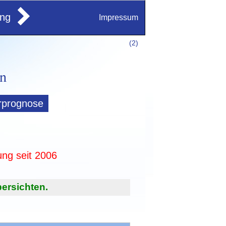
ung
Impressum
(
2)
rprognose
ung seit 2006
ersichten.