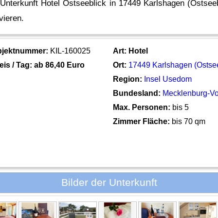
 Unterkunft Hotel Ostseeblick in 17449 Karlshagen (Ostseeb
vieren.
bjektnummer:
KIL-160025
Art:
Hotel
eis / Tag: ab
86,40 Euro
Ort:
17449 Karlshagen (Ostse
Region:
Insel Usedom
Bundesland:
Mecklenburg-V
Max. Personen:
bis 5
Zimmer Fläche:
bis 70 qm
Bilder der Unterkunft