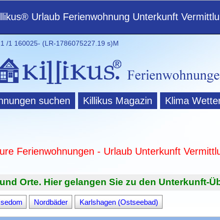
illikus® Urlaub Ferienwohnung Unterkunft Vermittl
 /1 160025- (LR-1786075227.19 s)M
hnungen suchen
Killikus Magazin
Klima Wette
ture Ferienwohnungen - Urlaub Unterkunft Vermittl
und Orte. Hier gelangen Sie zu den Unterkunft-Üb
 Usedom
Nordbäder
Karlshagen (Ostseebad)