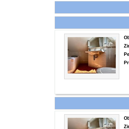
O
Z
Pe
Pr
O
Z