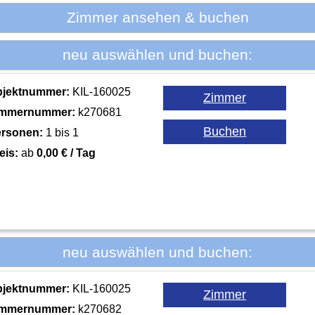
Zimmer ansehen & buchen
neu auswählen und buchen:
bjektnummer:
KIL-160025
immernummer:
k270681
rsonen:
1 bis 1
eis:
ab
0,00 € / Tag
neu auswählen und buchen:
bjektnummer:
KIL-160025
immernummer:
k270682