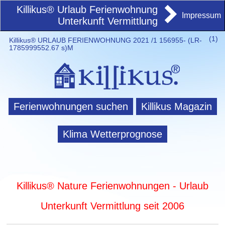
Killikus® Urlaub Ferienwohnung
Impressum
Unterkunft Vermittlung
(
1)
Killikus® URLAUB FERIENWOHNUNG 2021 /1 156955- (LR-
1785999552.67 s)M
Ferienwohnungen suchen
Killikus Magazin
Klima Wetterprognose
Killikus® Nature Ferienwohnungen - Urlaub
Unterkunft Vermittlung seit 2006