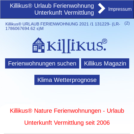
Killikus® Urlaub Ferienwohnung
Impressum
Unterkunft Vermittlung
(
2)
Killikus® URLAUB FERIENWOHNUNG 2021 /1 131229- (LR-
1786067694.62 s)M
Ferienwohnungen suchen
Killikus Magazin
Klima Wetterprognose
Killikus® Nature Ferienwohnungen - Urlaub
Unterkunft Vermittlung seit 2006