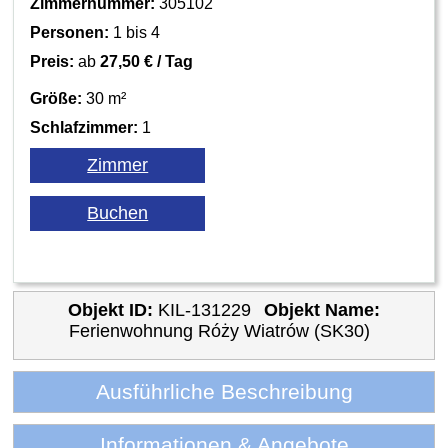
Zimmernummer:
305102
Personen:
1 bis 4
Preis:
ab
27,50 € / Tag
Größe:
30 m²
Schlafzimmer:
1
Objekt ID:
KIL-131229
Objekt Name:
Ferienwohnung Róży Wiatrów (SK30)
Ausführliche Beschreibung
Informationen & Angebote