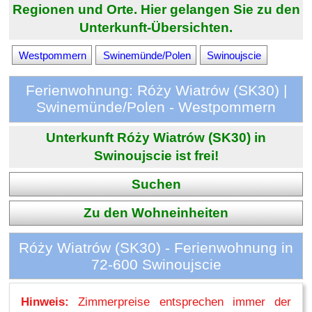
Regionen und Orte. Hier gelangen Sie zu den
Unterkunft-Übersichten.
Westpommern
Swinemünde/Polen
Swinoujscie
Ferienwohnung: Róży Wiatrów (SK30) |
Swinemünde/Polen - Westpommern
Unterkunft Róży Wiatrów (SK30) in
Swinoujscie ist frei!
Suchen
Zu den Wohneinheiten
Róży Wiatrów (SK30) - Ferienwohnung in
72-600 Swinoujscie
Hinweis:
Zimmerpreise entsprechen immer der